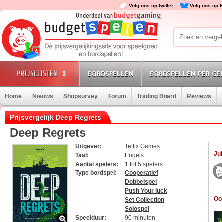
Volg ons op twitter
Volg ons op 
BORDSPELLEN
BORDSPELLEN PER GE
Home
Nieuws
Shopsurvey
Forum
Trading Board
Reviews
Prijsvergelijk Deep Regrets
Deep Regrets
Uitgever:
Tettix Games
Jul
Taal:
Engels
Aantal spelers:
1 tot 5 spelers
Type bordspel:
Cooperatief
Dobbelspel
Push Your luck
Oo
Set Collection
Solospel
Speelduur:
90 minuten