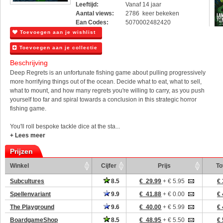
Leeftijd:
Vanaf 14 jaar
Aantal views:
2786 keer bekeken
Ean Codes:
5070002482420
Toevoegen aan je wishlist
Toevoegen aan je collectie
Beschrijving
Deep Regrets is an unfortunate fishing game about pulling progressively
more horrifying things out of the ocean. Decide what to eat, what to sell,
what to mount, and how many regrets you're willing to carry, as you push
yourself too far and spiral towards a conclusion in this strategic horror
fishing game.
You'll roll bespoke tackle dice at the sta...
+ Lees meer
Prijzen
Winkel
Cijfer
Prijs
To
Subcultures
8.5
€ 29.99
+ € 5.95
€ 
Spellenvariant
9.9
€ 41.88
+ € 0.00
€ 
The Playground
9.6
€ 40.00
+ € 5.99
€ 
BoardgameShop
8.5
€ 48.95
+ € 5.50
€ 