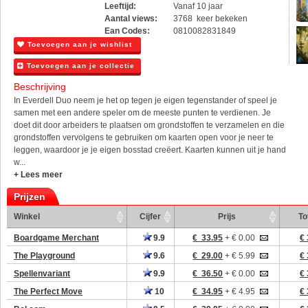
Leeftijd:
Vanaf 10 jaar
Aantal views:
3768 keer bekeken
Ean Codes:
0810082831849
Toevoegen aan je wishlist
Toevoegen aan je collectie
Beschrijving
In Everdell Duo neem je het op tegen je eigen tegenstander of speel je
samen met een andere speler om de meeste punten te verdienen. Je
doet dit door arbeiders te plaatsen om grondstoffen te verzamelen en die
grondstoffen vervolgens te gebruiken om kaarten open voor je neer te
leggen, waardoor je je eigen bosstad creëert. Kaarten kunnen uit je hand
w...
+ Lees meer
Prijzen
Winkel
Cijfer
Prijs
To
Boardgame Merchant
9.9
€ 33.95
+ € 0.00
€ 
The Playground
9.6
€ 29.00
+ € 5.99
€ 
Spellenvariant
9.9
€ 36.50
+ € 0.00
€ 
The Perfect Move
10
€ 34.95
+ € 4.95
€ 