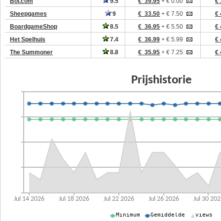
Bol.com
9.5
€ 39.95
+ € 0.00
€ 
Sheepgames
9
€ 33.50
+ € 7.50
€ 
BoardgameShop
8.5
€ 36.95
+ € 5.50
€ 
Het Spelhuis
7.4
€ 36.99
+ € 5.99
€ 
The Summoner
8.8
€ 35.95
+ € 7.25
€ 