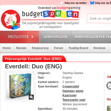
Volg ons op twitter
Volg ons op 
BORDSPELLEN
BORDSPELLEN PER GE
Home
Nieuws
Shopsurvey
Forum
Trading Board
Reviews
Prijsvergelijk Everdell: Duo (ENG)
Everdell: Duo (ENG)
Uitgever:
Starling Games
Jul
Taal:
Engels
Aantal spelers:
2 spelers
Type bordspel:
Cooperatief
Gateway game
Kaartspel
Oo
Tweespeler spel
Worker placement
Speelduur:
30 minuten