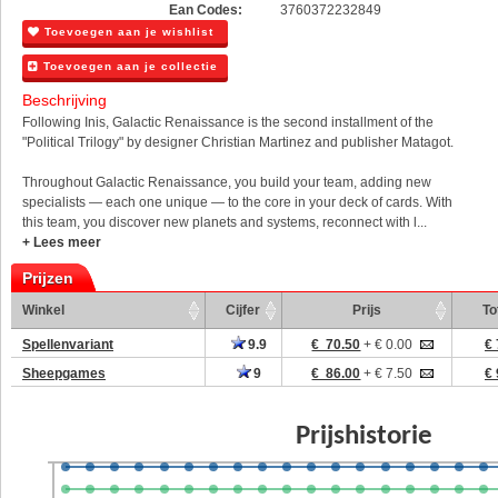
Ean Codes:
3760372232849
Toevoegen aan je wishlist
Toevoegen aan je collectie
Beschrijving
Following Inis, Galactic Renaissance is the second installment of the
"Political Trilogy" by designer Christian Martinez and publisher Matagot.
Throughout Galactic Renaissance, you build your team, adding new
specialists — each one unique — to the core in your deck of cards. With
this team, you discover new planets and systems, reconnect with l...
+ Lees meer
Prijzen
Winkel
Cijfer
Prijs
To
Spellenvariant
9.9
€ 70.50
+ € 0.00
€ 
Sheepgames
9
€ 86.00
+ € 7.50
€ 