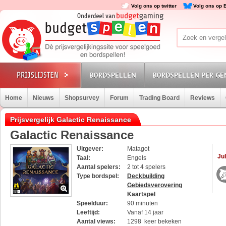
Volg ons op twitter
Volg ons op 
BORDSPELLEN
BORDSPELLEN PER GE
Home
Nieuws
Shopsurvey
Forum
Trading Board
Reviews
Prijsvergelijk Galactic Renaissance
Galactic Renaissance
Uitgever:
Matagot
Jul
Taal:
Engels
Aantal spelers:
2 tot 4 spelers
Type bordspel:
Deckbuilding
Gebiedsverovering
Kaartspel
Speelduur:
90 minuten
Leeftijd:
Vanaf 14 jaar
Aantal views:
1298 keer bekeken