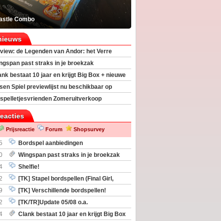
astle Combo
nieuws
view: de Legenden van Andor: het Verre
ngspan past straks in je broekzak
ank bestaat 10 jaar en krijgt Big Box + nieuwe
sen Spiel previewlijst nu beschikbaar op
egeek
spelletjesvrienden Zomeruitverkoop
an start
reacties
Prijsreactie
Forum
Shopsurvey
5
Bordspel aanbiedingen
0
Wingspan past straks in je broekzak
4
Shelfie!
2
[TK] Stapel bordspellen (Final Girl,
taliation, Zombicide Invader)
9
[TK] Verschillende bordspellen!
2
[TK/TR]Update 05/08 o.a.
gingen, Imperium Horizons, 20 Strong
4
Clank bestaat 10 jaar en krijgt Big Box