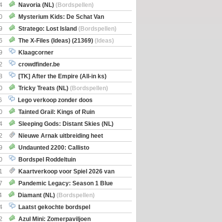
itbreiding
4
Navoria (NL)
(Bordspellen)
0
Mysterium Kids: De Schat Van
Boe
(Bordspellen)
9
Stratego: Lost Island
(Bordspellen)
6
The X-Files (Ideas) (21369)
(Ideas)
9
Klaagcorner
2
crowdfinder.be
8
[TK] After the Empire (All-in ks)
0
Tricky Treats (NL)
(Bordspellen)
6
Lego verkoop zonder doos
0
Tainted Grail: Kings of Ruin
ng: Wyrd Encounters
(Bordspellen)
4
Sleeping Gods: Distant Skies (NL)
en)
2
Nieuwe Arnak uitbreiding heet
Shipments
9
Undaunted 2200: Callisto
en)
0
Bordspel Roddeltuin
1
Kaartverkoop voor Spiel 2026 van
7
Pandemic Legacy: Season 1 Blue
en)
4
Diamant (NL)
(Bordspellen)
4
Laatst gekochte bordspel
2
Azul Mini: Zomerpaviljoen