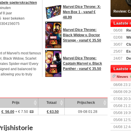
abele spelerskrachten
Marvel Dice Throne: X-
minuten
Review: C
Men Box 1 - vanaf €
f 8 jaar
48.99
5 keer bekeken
Laatste 
0304156075
Marvel Dice Throne:
06/08
Re
Black Widow v. Doctor
Land
02/08
Wi
Strange - vanaf € 35.50
30/07
Cl
uitbreiding
25/07
Es
ht of Marvel's most famous
Boardgam
Marvel Dice Throne:
l, Black Widow, Scarlet
24/07
De
Captain Marvel v. Black
orales Spider-man! Every
weekend v
Laatste 
Panther - vanaf € 35.50
signed and balanced to
allowing you to truly
Nieuws
08/08 23:1
08/08 09:2
07/08 20:3
Prijs
Totaal
Prijscheck
05/08 21:2
Nemesis Re
€ 56.00
+ € 7.50
€ 63.50
09-08 01:28
05/08 19:3
05/08 12:5
Prijsverla
04/08 12:4