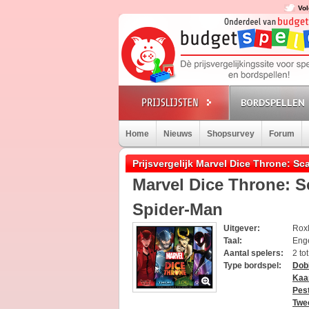
Vol
BORDSPELLEN
Home
Nieuws
Shopsurvey
Forum
Prijsvergelijk Marvel Dice Throne: Sca
Marvel Dice Throne: Sc
Spider-Man
Uitgever:
Rox
Taal:
Eng
Aantal spelers:
2 to
Type bordspel:
Dob
Kaa
Pes
Twe