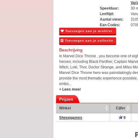
Vari
Speelduur:
30 
Leeftijd:
Vana
Aantal views:
310
Ean Codes:
070
Toevoegen aan je wishlist
Toevoegen aan je collectie
Beschrijving
In Marvel Dice Throne , you become one of eig
heroes, including Black Panther, Captain Marve
Witch, Loki, Thor, Doctor Strange, and Miles M
Marvel Dice Throne hero was painstakingly de
provide the most thematic experience possible, 
embo...
+ Lees meer
Prijzen
Winkel
Cijfer
Sheepgames
9