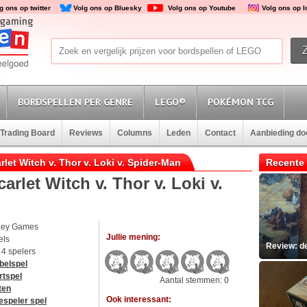
g ons op twitter
Volg ons op Bluesky
Volg ons op Youtube
Volg ons op 
BORDSPELLEN PER GENRE
LEGO®
POKÉMON TCG
Trading Board
Reviews
Columns
Leden
Contact
Aanbieding d
rlet Witch v. Thor v. Loki v. Spider-Man
Recente 
arlet Witch v. Thor v. Loki v.
ley Games
Jullie mening:
els
Review: d
t 4 spelers
belspel
rtspel
Aantal stemmen: 0
ten
Ook interessant:
espeler spel