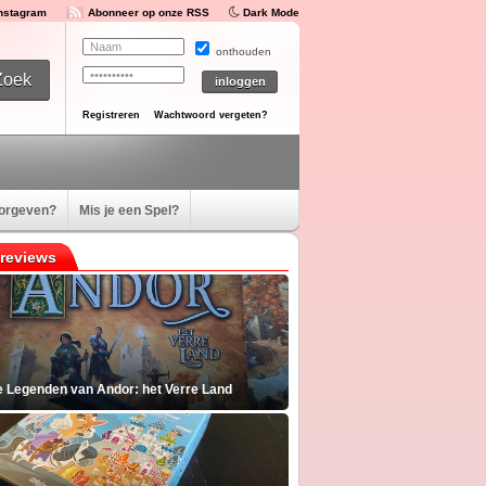
Instagram
Abonneer op onze RSS
Dark Mode
onthouden
Registreren
Wachtwoord vergeten?
oorgeven?
Mis je een Spel?
reviews
e Legenden van Andor: het Verre Land