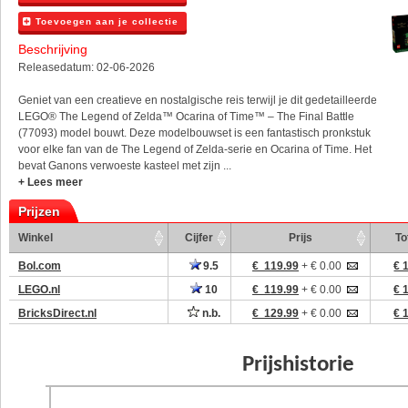
Toevoegen aan je collectie
Beschrijving
Releasedatum: 02-06-2026
Geniet van een creatieve en nostalgische reis terwijl je dit gedetailleerde
LEGO® The Legend of Zelda™ Ocarina of Time™ – The Final Battle
(77093) model bouwt. Deze modelbouwset is een fantastisch pronkstuk
voor elke fan van de The Legend of Zelda-serie en Ocarina of Time. Het
bevat Ganons verwoeste kasteel met zijn ...
+ Lees meer
Prijzen
Winkel
Cijfer
Prijs
To
Bol.com
9.5
€ 119.99
+ € 0.00
€ 
LEGO.nl
10
€ 119.99
+ € 0.00
€ 
BricksDirect.nl
n.b.
€ 129.99
+ € 0.00
€ 