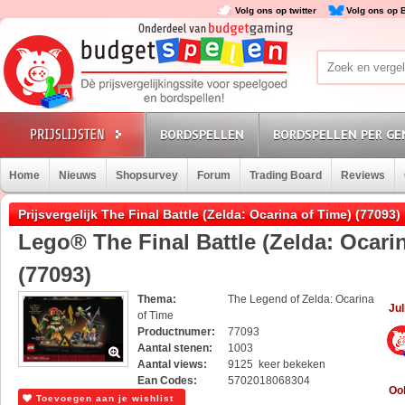
Volg ons op twitter
Volg ons op 
BORDSPELLEN
BORDSPELLEN PER GE
Home
Nieuws
Shopsurvey
Forum
Trading Board
Reviews
Prijsvergelijk The Final Battle (Zelda: Ocarina of Time) (77093)
Lego® The Final Battle (Zelda: Ocari
(77093)
Thema:
The Legend of Zelda: Ocarina
Jul
of Time
Productnumer:
77093
Aantal stenen:
1003
Aantal views:
9125 keer bekeken
Ean Codes:
5702018068304
Ook
Toevoegen aan je wishlist