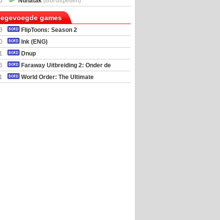
0
Nunatak
(Bordspellen)
toegevoegde games
3
FlipToons: Season 2
0
Ink (ENG)
1
Dnup
6
Faraway Uitbreiding 2: Onder de
mel
1
World Order: The Ultimate
al Simulator