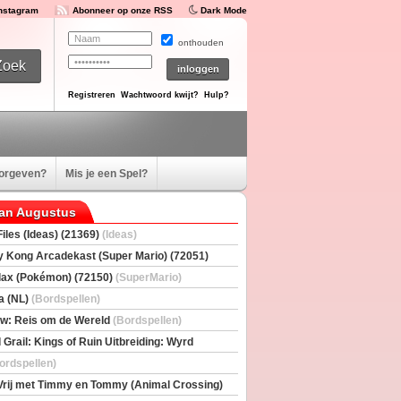
Instagram
Abonneer op onze RSS
Dark Mode
onthouden
Registreren
Wachtwoord kwijt?
Hulp?
oorgeven?
Mis je een Spel?
van Augustus
iles (Ideas) (21369)
(Ideas)
 Kong Arcadekast (Super Mario) (72051)
io)
ax (Pokémon) (72150)
(SuperMario)
a (NL)
(Bordspellen)
w: Reis om de Wereld
(Bordspellen)
 Grail: Kings of Ruin Uitbreiding: Wyrd
rs
(Bordspellen)
ordspellen)
Vrij met Timmy en Tommy (Animal Crossing)