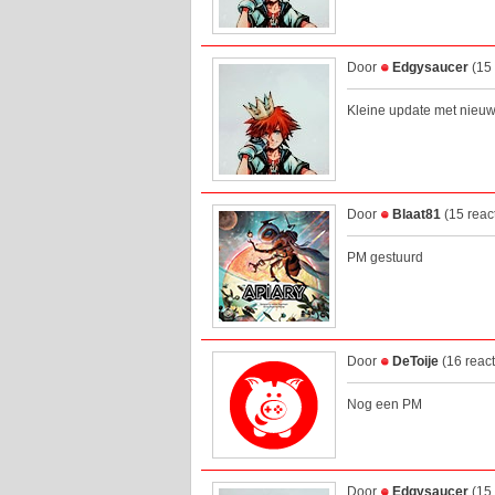
Door
Edgysaucer
(15 
Kleine update met nie
Door
Blaat81
(15 reac
PM gestuurd
Door
DeToije
(16 reac
Nog een PM
Door
Edgysaucer
(15 