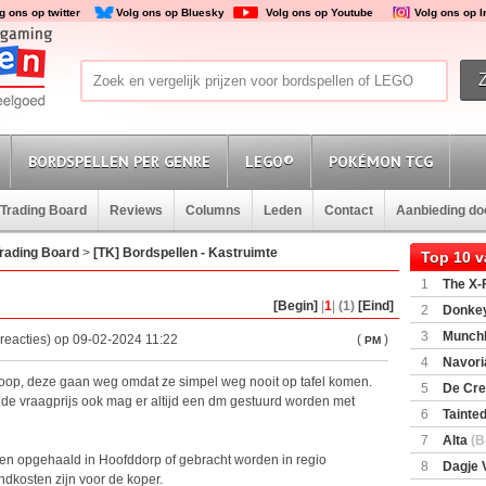
g ons op twitter
Volg ons op Bluesky
Volg ons op Youtube
Volg ons op 
BORDSPELLEN PER GENRE
LEGO®
POKÉMON TCG
Trading Board
Reviews
Columns
Leden
Contact
Aanbieding d
rading Board
>
[TK] Bordspellen - Kastruimte
Top 10 
1
The X-F
[Begin]
|
1
|
(1)
[Eind]
2
Donkey
(SuperMar
3
Munchl
reacties) op 09-02-2024 11:22
(
)
PM
4
Navori
koop, deze gaan weg omdat ze simpel weg nooit op tafel komen.
5
De Cre
 de vraagprijs ook mag er altijd een dm gestuurd worden met
6
Tainted
Encounte
7
Alta
(B
n opgehaald in Hoofddorp of gebracht worden in regio
8
Dagje 
kosten zijn voor de koper.