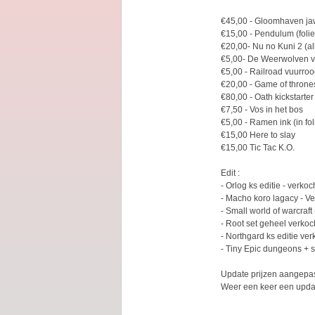
€45,00 - Gloomhaven jaw
€15,00 - Pendulum (folie
€20,00- Nu no Kuni 2 (al
€5,00- De Weerwolven va
€5,00 - Railroad vuurroo
€20,00 - Game of throne
€80,00 - Oath kickstarte
€7,50 - Vos in het bos
€5,00 - Ramen ink (in fol
€15,00 Here to slay
€15,00 Tic Tac K.O.
Edit :
- Orlog ks editie - verkoc
- Macho koro lagacy - Ve
- Small world of warcraf
- Root set geheel verkoc
- Northgard ks editie ver
- Tiny Epic dungeons + s
Update prijzen aangepa
Weer een keer een upda