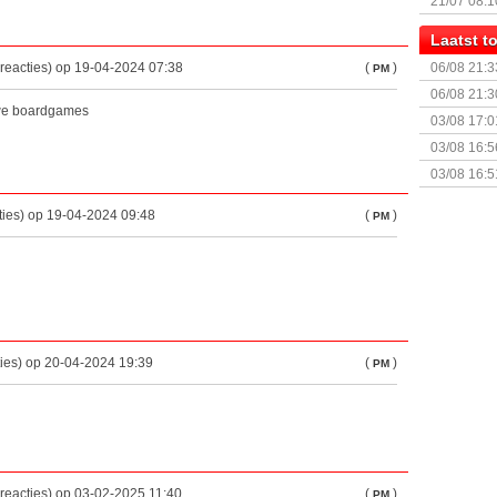
21/07 08:1
Laatst 
reacties) op 19-04-2024 07:38
(
)
06/08 21:3
PM
06/08 21:3
uwe boardgames
03/08 17:0
03/08 16:5
Sterrenhe
03/08 16:5
Geopolitic
ties) op 19-04-2024 09:48
(
)
PM
ties) op 20-04-2024 19:39
(
)
PM
reacties) op 03-02-2025 11:40
(
)
PM