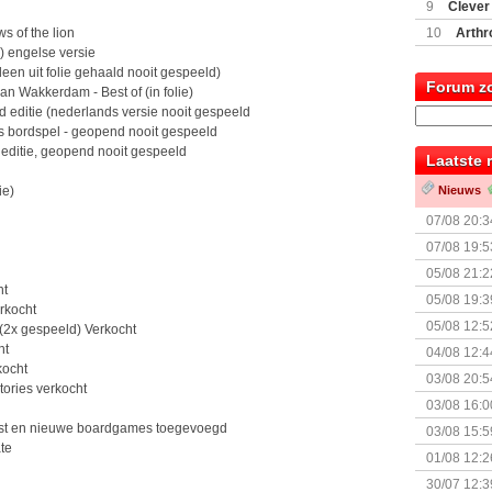
(77059)
(I
9
Clever
s of the lion
10
Arthr
) engelse versie
leen uit folie gehaald nooit gespeeld)
Forum z
n Wakkerdam - Best of (in folie)
d editie (nederlands versie nooit gespeeld
s bordspel - geopend nooit gespeeld
r editie, geopend nooit gespeeld
Laatste 
ie)
Nieuws
07/08 20:3
07/08 19:5
05/08 21:2
ht
Nemesis Re
05/08 19:3
rkocht
05/08 12:5
t (2x gespeeld) Verkocht
Prijsverla
ht
04/08 12:4
kocht
+ nieuwe u
03/08 20:5
tories verkocht
03/08 16:0
Kapitein 
st en nieuwe boardgames toegevoegd
03/08 15:5
te
01/08 12:2
30/07 12:3