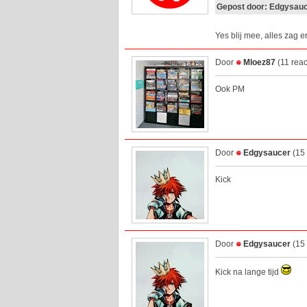
Gepost door: Edgysauc
Yes blij mee, alles zag er
Door
Mloez87
(11 reac
Ook PM
Door
Edgysaucer
(15 
Kick
Door
Edgysaucer
(15 
Kick na lange tijd