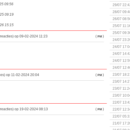
025 09:56
29/07 22:4
28/07 09:4
025 09:19
26/07 08:5
026 15:15
25/07 11:1
25/07 09:3
reacties) op 09-02-2024 11:23
(
)
PM
Uitbreidi
24/07 23:2
24/07 17:0
(Bordspell
24/07 14:4
Surprise 
24/07 12:5
(Bordspell
24/07 12:4
23/07 18:2
ies) op 11-02-2024 20:04
(
)
PM
start
23/07 14:2
(Bordspell
23/07 11:2
23/07 10:0
22/07 13:4
(Bordspell
reacties) op 19-02-2024 08:13
(
)
22/07 12:3
PM
& Great D
22/07 05:3
bigbox
21/07 17:2