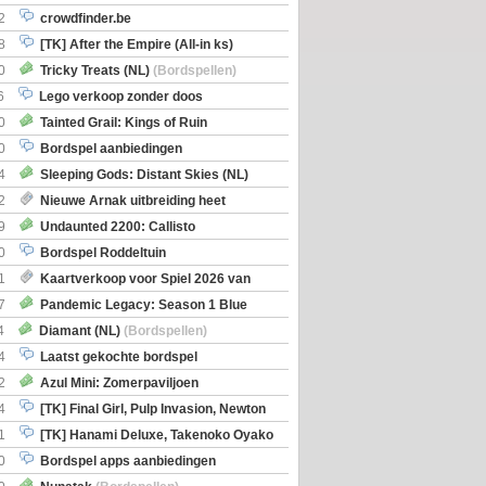
2
crowdfinder.be
8
[TK] After the Empire (All-in ks)
0
Tricky Treats (NL)
(Bordspellen)
6
Lego verkoop zonder doos
0
Tainted Grail: Kings of Ruin
ng: Wyrd Encounters
(Bordspellen)
0
Bordspel aanbiedingen
4
Sleeping Gods: Distant Skies (NL)
en)
2
Nieuwe Arnak uitbreiding heet
Shipments
9
Undaunted 2200: Callisto
en)
0
Bordspel Roddeltuin
1
Kaartverkoop voor Spiel 2026 van
7
Pandemic Legacy: Season 1 Blue
en)
4
Diamant (NL)
(Bordspellen)
4
Laatst gekochte bordspel
2
Azul Mini: Zomerpaviljoen
en)
4
[TK] Final Girl, Pulp Invasion, Newton
iscoveries
1
[TK] Hanami Deluxe, Takenoko Oyako
0
Bordspel apps aanbiedingen