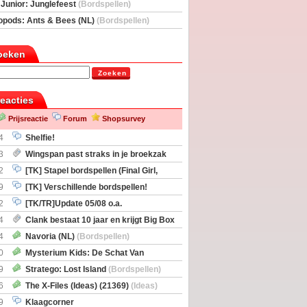
deas)
 Junior: Junglefeest
(Bordspellen)
opods: Ants & Bees (NL)
(Bordspellen)
oeken
Zoeken
reacties
Prijsreactie
Forum
Shopsurvey
4
Shelfie!
3
Wingspan past straks in je broekzak
2
[TK] Stapel bordspellen (Final Girl,
taliation, Zombicide Invader)
9
[TK] Verschillende bordspellen!
2
[TK/TR]Update 05/08 o.a.
gingen, Imperium Horizons, 20 Strong
4
Clank bestaat 10 jaar en krijgt Big Box
itbreiding
4
Navoria (NL)
(Bordspellen)
0
Mysterium Kids: De Schat Van
Boe
(Bordspellen)
9
Stratego: Lost Island
(Bordspellen)
6
The X-Files (Ideas) (21369)
(Ideas)
9
Klaagcorner