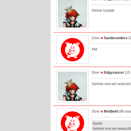
Kleine Update
Door
Sanderanders
(9
PM
Door
Edgysaucer
(15 
Gehele root set verkoch
Door
Mvdbeld
(88 rea
Quote:
Gehele root set verkoch