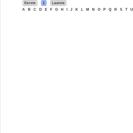
Eerste
1
Laatste
A
B
C
D
E
F
G
H
I
J
K
L
M
N
O
P
Q
R
S
T
U