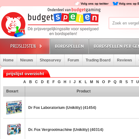
Volg ons op twitter
Volg ons op 
BORDSPELLEN
BORDSPELLEN PER GE
Home
Nieuws
Shopsurvey
Forum
Trading Board
Reviews
prijslijst overzicht
A
B
C
D
E
F
G
H
I
J
K
L
M
N
O
P
Q
R
S
T
U
Boxart
Product
Dr Fox Laboratorium (Unikitty) (41454)
Dr. Fox Vergrootmachine (Unikitty) (40314)