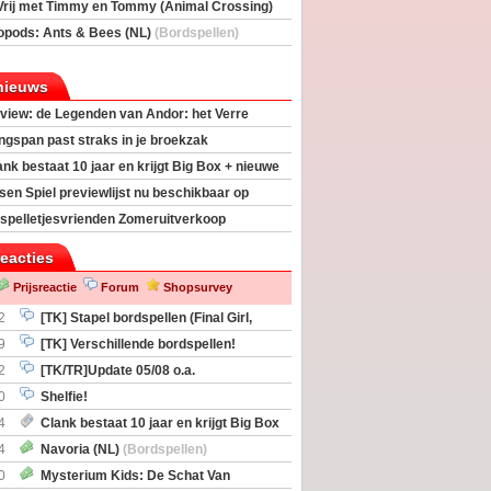
Vrij met Timmy en Tommy (Animal Crossing)
deas)
opods: Ants & Bees (NL)
(Bordspellen)
nieuws
view: de Legenden van Andor: het Verre
ngspan past straks in je broekzak
ank bestaat 10 jaar en krijgt Big Box + nieuwe
sen Spiel previewlijst nu beschikbaar op
egeek
spelletjesvrienden Zomeruitverkoop
an start
reacties
Prijsreactie
Forum
Shopsurvey
2
[TK] Stapel bordspellen (Final Girl,
taliation, Zombicide Invader)
9
[TK] Verschillende bordspellen!
2
[TK/TR]Update 05/08 o.a.
gingen, Imperium Horizons, 20 Strong
0
Shelfie!
4
Clank bestaat 10 jaar en krijgt Big Box
itbreiding
4
Navoria (NL)
(Bordspellen)
0
Mysterium Kids: De Schat Van