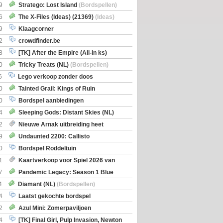
Boe
(Bordspellen)
9
Stratego: Lost Island
(Bordspellen)
6
The X-Files (Ideas) (21369)
(Ideas)
9
Klaagcorner
2
crowdfinder.be
8
[TK] After the Empire (All-in ks)
0
Tricky Treats (NL)
(Bordspellen)
6
Lego verkoop zonder doos
0
Tainted Grail: Kings of Ruin
ng: Wyrd Encounters
(Bordspellen)
0
Bordspel aanbiedingen
4
Sleeping Gods: Distant Skies (NL)
en)
2
Nieuwe Arnak uitbreiding heet
Shipments
9
Undaunted 2200: Callisto
en)
0
Bordspel Roddeltuin
1
Kaartverkoop voor Spiel 2026 van
7
Pandemic Legacy: Season 1 Blue
en)
4
Diamant (NL)
(Bordspellen)
4
Laatst gekochte bordspel
2
Azul Mini: Zomerpaviljoen
en)
4
[TK] Final Girl, Pulp Invasion, Newton