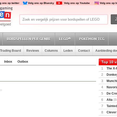
g ons op twitter
Volg ons op Bluesky
Volg ons op Youtube
Volg ons op 
BORDSPELLEN PER GENRE
LEGO®
POKÉMON TCG
Trading Board
Reviews
Columns
Leden
Contact
Aanbieding d
Inbox
Outbox
Top 10 
1
The X-F
2
Donkey
(SuperMar
3
Munchl
4
Navori
..
5
De Cre
6
Alta
(B
7
Tainted
Encounte
8
Clever