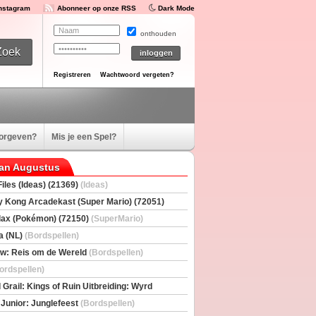
Instagram
Abonneer op onze RSS
Dark Mode
onthouden
Registreren
Wachtwoord vergeten?
oorgeven?
Mis je een Spel?
van Augustus
iles (Ideas) (21369)
(Ideas)
 Kong Arcadekast (Super Mario) (72051)
io)
ax (Pokémon) (72150)
(SuperMario)
a (NL)
(Bordspellen)
w: Reis om de Wereld
(Bordspellen)
ordspellen)
 Grail: Kings of Ruin Uitbreiding: Wyrd
rs
(Bordspellen)
 Junior: Junglefeest
(Bordspellen)