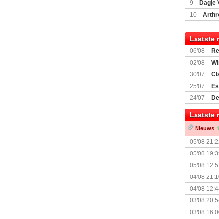
9
Dagje 
(77059)
(I
10
Arthr
Laatste 
06/08
Re
Land
02/08
Wi
30/07
Cl
uitbreiding
25/07
Es
Boardgam
24/07
De
weekend v
Laatste 
Nieuws
05/08 21:2
Nemesis Re
05/08 19:3
05/08 12:5
Prijsverla
04/08 21:1
04/08 12:4
+ nieuwe u
03/08 20:5
03/08 16:0