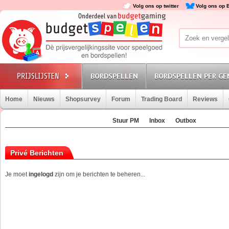
Volg ons op twitter
Volg ons op 
BORDSPELLEN
BORDSPELLEN PER GE
Home
Nieuws
Shopsurvey
Forum
Trading Board
Reviews
Stuur PM
Inbox
Outbox
Privé Berichten
Je moet
ingelogd
zijn om je berichten te beheren...