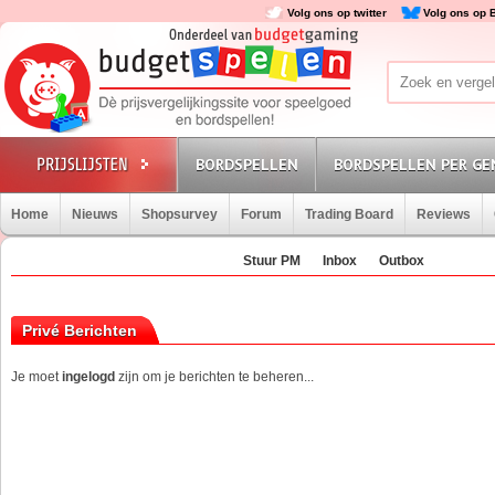
Volg ons op twitter
Volg ons op 
BORDSPELLEN
BORDSPELLEN PER GE
Home
Nieuws
Shopsurvey
Forum
Trading Board
Reviews
Stuur PM
Inbox
Outbox
Privé Berichten
Je moet
ingelogd
zijn om je berichten te beheren...