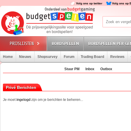
Volg ons op twitter
Volg ons op 
BORDSPELLEN
BORDSPELLEN PER GE
Home
Nieuws
Shopsurvey
Forum
Trading Board
Reviews
Stuur PM
Inbox
Outbox
Privé Berichten
Je moet
ingelogd
zijn om je berichten te beheren...