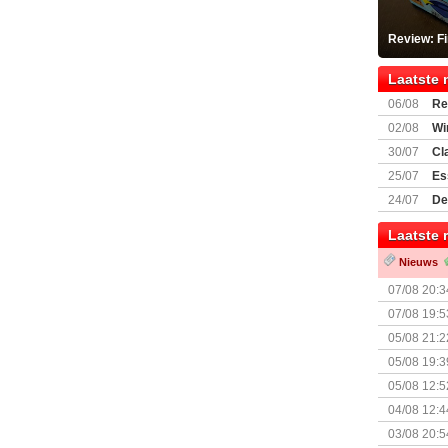
Review: F
Laatste 
06/08
Re
Land
02/08
Wi
30/07
Cl
uitbreiding
25/07
Es
Boardgam
24/07
De
weekend v
Laatste 
Nieuws
07/08 20:3
07/08 19:5
05/08 21:2
Nemesis Re
05/08 19:3
05/08 12:5
Prijsverla
04/08 12:4
+ nieuwe u
03/08 20:5