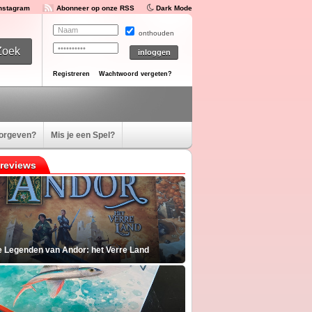
Instagram
Abonneer op onze RSS
Dark Mode
onthouden
Registreren
Wachtwoord vergeten?
oorgeven?
Mis je een Spel?
reviews
e Legenden van Andor: het Verre Land