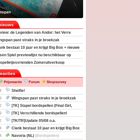
inspan
nieuws
view: de Legenden van Andor: het Verre
ngspan past straks in je broekzak
ank bestaat 10 jaar en krijgt Big Box + nieuwe
sen Spiel previewlijst nu beschikbaar op
egeek
spelletjesvrienden Zomeruitverkoop
an start
reacties
Prijsreactie
Forum
Shopsurvey
4
Shelfie!
3
Wingspan past straks in je broekzak
2
[TK] Stapel bordspellen (Final Girl,
taliation, Zombicide Invader)
9
[TK] Verschillende bordspellen!
2
[TK/TR]Update 05/08 o.a.
gingen, Imperium Horizons, 20 Strong
4
Clank bestaat 10 jaar en krijgt Big Box
itbreiding
4
Navoria (NL)
(Bordspellen)