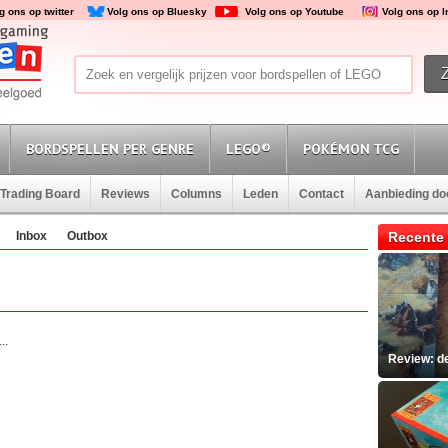
g ons op twitter
Volg ons op Bluesky
Volg ons op Youtube
Volg ons op 
BORDSPELLEN PER GENRE
LEGO®
POKÉMON TCG
Trading Board
Reviews
Columns
Leden
Contact
Aanbieding d
Inbox
Outbox
Recente 
..
Review: d