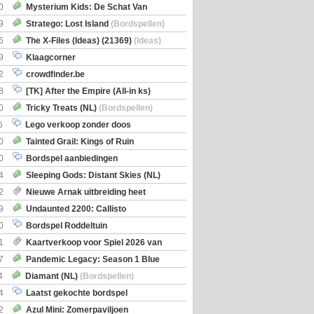
0
Mysterium Kids: De Schat Van
Boe
(Bordspellen)
9
Stratego: Lost Island
(Bordspellen)
6
The X-Files (Ideas) (21369)
(Ideas)
9
Klaagcorner
2
crowdfinder.be
8
[TK] After the Empire (All-in ks)
0
Tricky Treats (NL)
(Bordspellen)
6
Lego verkoop zonder doos
0
Tainted Grail: Kings of Ruin
ng: Wyrd Encounters
(Bordspellen)
0
Bordspel aanbiedingen
4
Sleeping Gods: Distant Skies (NL)
en)
2
Nieuwe Arnak uitbreiding heet
Shipments
9
Undaunted 2200: Callisto
en)
0
Bordspel Roddeltuin
1
Kaartverkoop voor Spiel 2026 van
7
Pandemic Legacy: Season 1 Blue
en)
4
Diamant (NL)
(Bordspellen)
4
Laatst gekochte bordspel
2
Azul Mini: Zomerpaviljoen