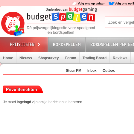
Volg ons op twitter
Volg ons op 
BORDSPELLEN
BORDSPELLEN PER GE
Home
Nieuws
Shopsurvey
Forum
Trading Board
Reviews
Stuur PM
Inbox
Outbox
Privé Berichten
Je moet
ingelogd
zijn om je berichten te beheren...