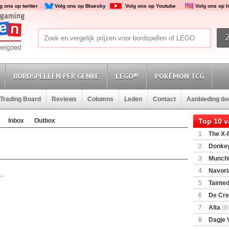
g ons op twitter
Volg ons op Bluesky
Volg ons op Youtube
Volg ons op 
BORDSPELLEN PER GENRE
LEGO®
POKÉMON TCG
Trading Board
Reviews
Columns
Leden
Contact
Aanbieding d
Inbox
Outbox
Top 10 
1
The X-F
2
Donkey
(SuperMar
3
Munchl
4
Navori
..
5
Tainted
Encounte
6
De Cre
7
Alta
(B
8
Dagje 