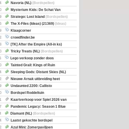
itbreiding
4
Navoria (NL)
(Bordspellen)
0
Mysterium Kids: De Schat Van
Boe
(Bordspellen)
9
Stratego: Lost Island
(Bordspellen)
6
The X-Files (Ideas) (21369)
(Ideas)
9
Klaagcorner
2
crowdfinder.be
8
[TK] After the Empire (All-in ks)
0
Tricky Treats (NL)
(Bordspellen)
6
Lego verkoop zonder doos
0
Tainted Grail: Kings of Ruin
ng: Wyrd Encounters
(Bordspellen)
4
Sleeping Gods: Distant Skies (NL)
en)
2
Nieuwe Arnak uitbreiding heet
Shipments
9
Undaunted 2200: Callisto
en)
0
Bordspel Roddeltuin
1
Kaartverkoop voor Spiel 2026 van
7
Pandemic Legacy: Season 1 Blue
en)
4
Diamant (NL)
(Bordspellen)
4
Laatst gekochte bordspel
2
Azul Mini: Zomerpaviljoen