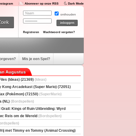
Instagram
Abonneer op onze RSS
Dark Mode
onthouden
Registreren
Wachtwoord vergeten?
oorgeven?
Mis je een Spel?
van Augustus
iles (Ideas) (21369)
(Ideas)
 Kong Arcadekast (Super Mario) (72051)
io)
ax (Pokémon) (72150)
(SuperMario)
a (NL)
(Bordspellen)
 Grail: Kings of Ruin Uitbreiding: Wyrd
rs
(Bordspellen)
w: Reis om de Wereld
(Bordspellen)
ordspellen)
Vrij met Timmy en Tommy (Animal Crossing)