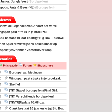
deas)
 Junior: Junglefeest
(Bordspellen)
opods: Ants & Bees (NL)
(Bordspellen)
nieuws
view: de Legenden van Andor: het Verre
ngspan past straks in je broekzak
ank bestaat 10 jaar en krijgt Big Box + nieuwe
sen Spiel previewlijst nu beschikbaar op
egeek
spelletjesvrienden Zomeruitverkoop
an start
reacties
Prijsreactie
Forum
Shopsurvey
7
Bordspel aanbiedingen
0
Wingspan past straks in je broekzak
4
Shelfie!
2
[TK] Stapel bordspellen (Final Girl,
taliation, Zombicide Invader)
9
[TK] Verschillende bordspellen!
2
[TK/TR]Update 05/08 o.a.
gingen, Imperium Horizons, 20 Strong
4
Clank bestaat 10 jaar en krijgt Big Box