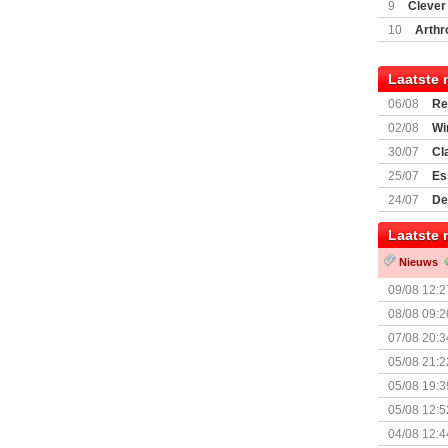
(77059)
(I
9
Clever
10
Arthr
Laatste 
06/08
Re
Land
02/08
Wi
30/07
Cl
uitbreiding
25/07
Es
Boardgam
24/07
De
weekend v
Laatste 
Nieuws
09/08 12:2
08/08 09:2
07/08 20:3
05/08 21:2
Nemesis Re
05/08 19:3
05/08 12:5
Prijsverla
04/08 12:4