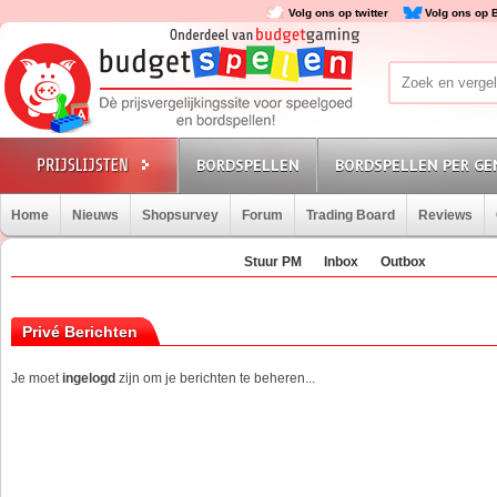
Volg ons op twitter
Volg ons op 
BORDSPELLEN
BORDSPELLEN PER GE
Home
Nieuws
Shopsurvey
Forum
Trading Board
Reviews
Stuur PM
Inbox
Outbox
Privé Berichten
Je moet
ingelogd
zijn om je berichten te beheren...