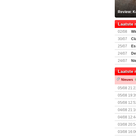
Review: K
Laatste 
02/08
Wi
30/07
Cl
uitbreiding
25/07
Es
Boardgam
24/07
De
weekend v
24/07
Ni
Shipment
Laatste 
Nieuws
05/08 21:2
Nemesis Re
05/08 19:3
05/08 12:5
Prijsverla
04/08 21:1
04/08 12:4
+ nieuwe u
03/08 20:5
03/08 16:0