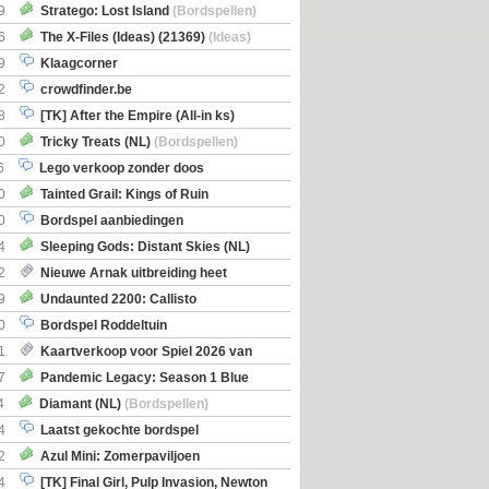
Boe
(Bordspellen)
9
Stratego: Lost Island
(Bordspellen)
6
The X-Files (Ideas) (21369)
(Ideas)
9
Klaagcorner
2
crowdfinder.be
8
[TK] After the Empire (All-in ks)
0
Tricky Treats (NL)
(Bordspellen)
6
Lego verkoop zonder doos
0
Tainted Grail: Kings of Ruin
ng: Wyrd Encounters
(Bordspellen)
0
Bordspel aanbiedingen
4
Sleeping Gods: Distant Skies (NL)
en)
2
Nieuwe Arnak uitbreiding heet
Shipments
9
Undaunted 2200: Callisto
en)
0
Bordspel Roddeltuin
1
Kaartverkoop voor Spiel 2026 van
7
Pandemic Legacy: Season 1 Blue
en)
4
Diamant (NL)
(Bordspellen)
4
Laatst gekochte bordspel
2
Azul Mini: Zomerpaviljoen
en)
4
[TK] Final Girl, Pulp Invasion, Newton