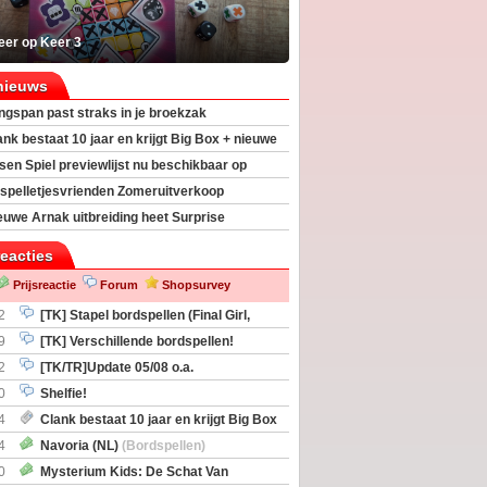
eer op Keer 3
nieuws
ngspan past straks in je broekzak
ank bestaat 10 jaar en krijgt Big Box + nieuwe
sen Spiel previewlijst nu beschikbaar op
egeek
spelletjesvrienden Zomeruitverkoop
an start
euwe Arnak uitbreiding heet Surprise
s
reacties
Prijsreactie
Forum
Shopsurvey
2
[TK] Stapel bordspellen (Final Girl,
taliation, Zombicide Invader)
9
[TK] Verschillende bordspellen!
2
[TK/TR]Update 05/08 o.a.
gingen, Imperium Horizons, 20 Strong
0
Shelfie!
4
Clank bestaat 10 jaar en krijgt Big Box
itbreiding
4
Navoria (NL)
(Bordspellen)
0
Mysterium Kids: De Schat Van