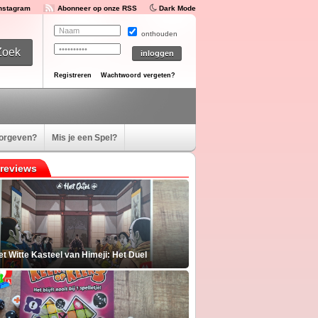
Instagram
Abonneer op onze RSS
Dark Mode
onthouden
Registreren
Wachtwoord vergeten?
oorgeven?
Mis je een Spel?
reviews
t Witte Kasteel van Himeji: Het Duel