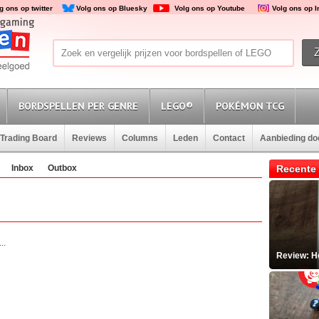
g ons op twitter
Volg ons op Bluesky
Volg ons op Youtube
Volg ons op 
BORDSPELLEN PER GENRE
LEGO®
POKÉMON TCG
Trading Board
Reviews
Columns
Leden
Contact
Aanbieding d
Inbox
Outbox
Recente 
..
Review: He