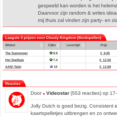
gespeeld kan worden is het helema
Daarvoor zijn random & writes ideaal
mij thuis zal vinden zijn party- en s
Laagste 3 prijzen voor Cloudy Kingdom (Bordspellen)
Winkel
Cijfer
Levertijd
Prijs
The Summoner
8.8
€ 9.95
Het Spelhuis
7.4
€ 12.50
AAN! Tafel
10
€ 13.99
Reacties
Door
Videostar
(553 reacties) op 17
Jolly Dutch is goed bezig. Consistent 
kaartspelletjes uitbrengen en zo ontwer