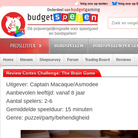
Volg ons op twitter
Volg ons op 
BORDSPELLEN
BORDSPELLEN PER GE
Home
Nieuws
Shopsurvey
Forum
Trading Board
Reviews
Review Cortex Challenge: The Brain Game
Uitgever: Captain Macaque/Asmodee
Aanbevolen leeftijd: vanaf 8 jaar
Aantal spelers: 2-6
Gemiddelde speelduur: 15 minuten
Genre: puzzel/party/behendigheid