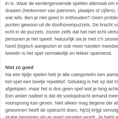
in is. Waar de eerdergenoemde spellen allemaal om 
draaien (herkennen van patronen, plaatjes of cijfers),
wat wils. Ben je niet goed in onthouden? Geen proble
punten gewoon uit de doolhovenpuzzels. De kracht va
echt in de puzzels, zozeer zelfs dat het niet echt uit
personen je het speelt. Natuurlijk sla je met z’n zess
hand (logisch aangezien er ook meer handen meedoen
tweeën is het spel vermakelijk en lekker spannend.
Niet zo goed
Na een tijdje spelen heb je alle categorieën een aant
het spel een beetje repetitief. Gelukkig is het op dat
afgelopen, maar het is dus geen spel wat je lang achter
Een ander nadeel is dat de voelopdracht iemand inee
voorsprong kan geven. Niet alleen mag degene die als
gewonnen heeft de opdracht doen, hij/zij krijgt verv
stukje hersenen als er goed geraden wordt. Je helpt 