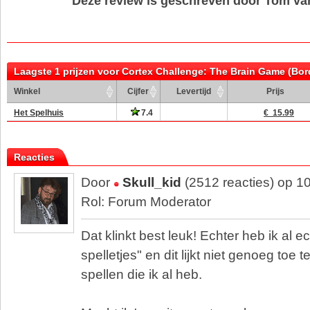
Deze review is geschreven door Tom v
Laagste 1 prijzen voor Cortex Challenge: The Brain Game (Bor
Winkel
Cijfer
Levertijd
Prijs
Het Spelhuis
7.4
€ 15.99
Reacties
Door
Skull_kid
(2512 reacties) op 1
Rol: Forum Moderator
Dat klinkt best leuk! Echter heb ik al e
spelletjes" en dit lijkt niet genoeg to
spellen die ik al heb.