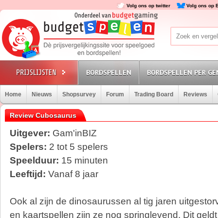
Volg ons op twitter
Volg ons op 
BORDSPELLEN
BORDSPELLEN PER GE
Home
Nieuws
Shopsurvey
Forum
Trading Board
Reviews
Review Cubosaurus
Uitgever:
Gam'inBIZ
Spelers:
2 tot 5 spelers
Speelduur:
15 minuten
Leeftijd:
Vanaf 8 jaar
Ook al zijn de dinosaurussen al tig jaren uitgestor
en kaartspellen zijn ze nog springlevend. Dit geld