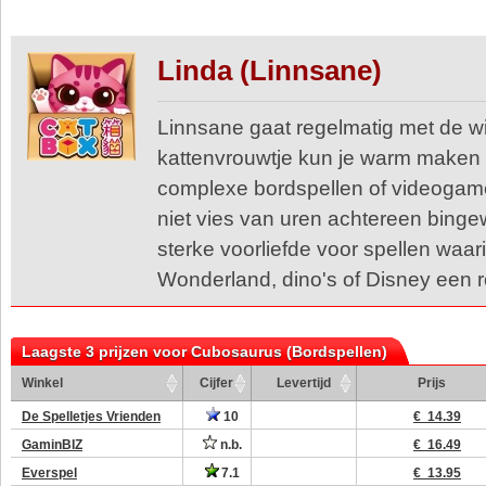
Linda (Linnsane)
Linnsane gaat regelmatig met de win
kattenvrouwtje kun je warm maken v
complexe bordspellen of videogam
niet vies van uren achtereen bing
sterke voorliefde voor spellen waari
Wonderland, dino's of Disney een r
Laagste 3 prijzen voor Cubosaurus (Bordspellen)
Winkel
Cijfer
Levertijd
Prijs
De Spelletjes Vrienden
10
€ 14.39
GaminBIZ
n.b.
€ 16.49
Everspel
7.1
€ 13.95