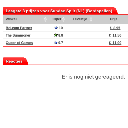
Laagste 3 prijzen voor Sundae Split (NL) (Bordspellen)
Winkel
Cijfer
Levertijd
Prijs
Bol.com Partner
10
€ 8.95
The Summoner
8.8
€ 11.50
Queen of Games
9.7
€ 11.00
Reacties
Er is nog niet gereageerd.