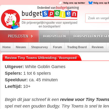
Volg ons op twitter
Volg ons op 
BORDSPELLEN
BORDSPELLEN PER GE
Home
Nieuws
Shopsurvey
Forum
Trading Board
Reviews
Review Tiny Towns Uitbreiding: Voorspoed
Uitgever:
White Goblin Games
Spelers:
1 tot 6 spelers
Speelduur:
ca. 45 minuten
Leeftijd:
10+
Begin dit jaar schreef ik een
review voor Tiny Town
spel met een gouden Budgy. Tiny Towns is snel te ler