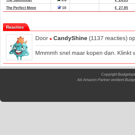
The Perfect Move
10
€ 27.95
Reacties
Door
CandyShine
(1137 reacties) o
Mmmmh snel maar kopen dan. Klinkt w
Copyright Budgetsp
Als Amazon-Partner verdient Budge