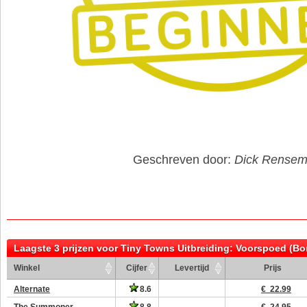
Geschreven door:
Dick Rense
Laagste 3 prijzen voor Tiny Towns Uitbreiding: Voorspoed (Bo
Winkel
Cijfer
Levertijd
Prijs
Alternate
8.6
€ 22.99
The Summoner
8.8
€ 24.95