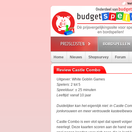
Vol
BORDSPELLEN
Home
Nieuws
Shopsurvey
Forum
Review Castle Combo
Uitgever:
White Goblin Games
Spelers:
2 tot 5
Speelduur:
± 25 minuten
Leeftijd:
vanaf 10 jaar
Duidelijker kan het eigenlijk niet: in Castle C
jonkvrouwen en meer vertrouwde kasteelbewoner
Castle Combo is een vlot spel dat speelt volge
neerlegt. Deze kaarten scoren aan de hand van 