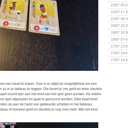
& Great D
22/07 05:3
bigbox
21/07 17:2
21/07 08:1
20/07 15:2
genaamd P
18/07 10:3
18/07 07:4
Sherlock 
17/07 22:0
Monsterb
17/07 19:4
17/07 16:4
(Bordspell
om een kaart te kopen. Dan is er altijd de mogelijkheid om een
 zo in je tableau te leggen. Die levert je zes geld en twee sleutels
 kaart scoort dan aan het eind van het spel geen punten. Als iedere
 het spel afgelopen en gaat er gescoord worden. Elke kaart doet
ten op aan de hand van gekleurde schilden in het tableau,
bleau of hoeveel geld en sleutels je nog over hebt. Wie het best