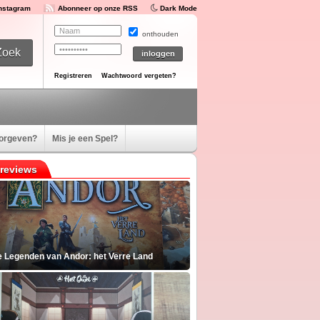
Instagram
Abonneer op onze RSS
Dark Mode
onthouden
Registreren
Wachtwoord vergeten?
oorgeven?
Mis je een Spel?
reviews
e Legenden van Andor: het Verre Land