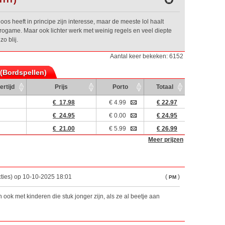
oos heeft in principe zijn interesse, maar de meeste lol haalt
urogame. Maar ook lichter werk met weinig regels en veel diepte
o blij.
Aantal keer bekeken: 6152
 (Bordspellen)
ertijd
Prijs
Porto
Totaal
€ 17.98
€ 4.99
€ 22.97
€ 24.95
€ 0.00
€ 24.95
€ 21.00
€ 5.99
€ 26.99
Meer prijzen
ties) op 10-10-2025 18:01
(
)
PM
 ook met kinderen die stuk jonger zijn, als ze al beetje aan