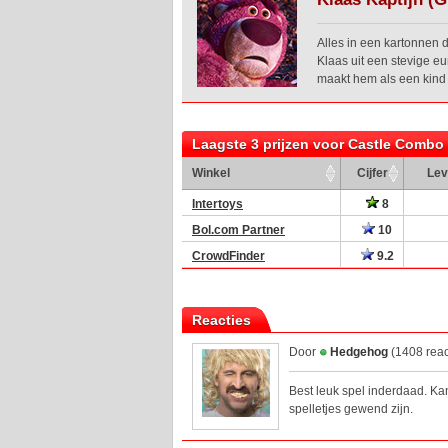
Alles in een kartonnen d
Klaas uit een stevige e
maakt hem als een kind z
Laagste 3 prijzen voor Castle Combo
Winkel
Cijfer
Lev
Intertoys
8
Bol.com Partner
10
CrowdFinder
9.2
Reacties
Door
Hedgehog
(1408 reac
Best leuk spel inderdaad. Kan
spelletjes gewend zijn.