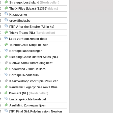
Boe
(Bordspellen)
9
Stratego: Lost Island
(Bordspellen)
6
The X-Files (Ideas) (21369)
(Ideas)
9
Klaagcorner
2
crowdfinder.be
8
[TK] After the Empire (All-in ks)
0
Tricky Treats (NL)
(Bordspellen)
6
Lego verkoop zonder doos
0
Tainted Grail: Kings of Ruin
ng: Wyrd Encounters
(Bordspellen)
0
Bordspel aanbiedingen
4
Sleeping Gods: Distant Skies (NL)
en)
2
Nieuwe Arnak uitbreiding heet
Shipments
9
Undaunted 2200: Callisto
en)
0
Bordspel Roddeltuin
1
Kaartverkoop voor Spiel 2026 van
7
Pandemic Legacy: Season 1 Blue
en)
4
Diamant (NL)
(Bordspellen)
4
Laatst gekochte bordspel
2
Azul Mini: Zomerpaviljoen
en)
4
[TK] Final Girl, Pulp Invasion, Newton