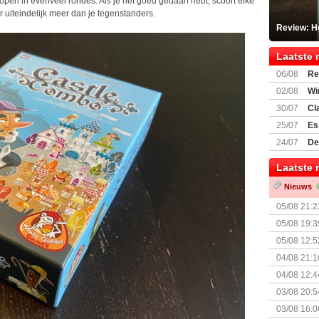
kopen in evenveel rondes. Als je het goed gedaan hebt, scoort elke
r uiteindelijk meer dan je tegenstanders.
Review: He
Laatste 
06/08
Re
Land
02/08
Wi
30/07
Cl
uitbreiding
25/07
Es
Boardgam
24/07
De
weekend v
Laatste 
Nieuws
05/08 21:2
Nemesis Re
05/08 19:3
05/08 12:5
Prijsverla
04/08 21:1
04/08 12:4
+ nieuwe u
03/08 20:5
03/08 16:0