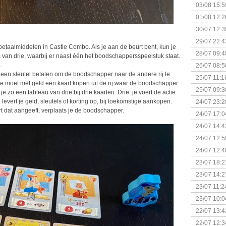
Kapitein 
03/08 15:5
01/08 12:2
30/07 12:3
29/07 22:4
 betaalmiddelen in Castle Combo. Als je aan de beurt bent, kun je
28/07 09:4
s van drie, waarbij er naast één het boodschappersspeelstuk staat.
.
26/07 08:5
g een sleutel betalen om de boodschapper naar de andere rij te
25/07 11:1
je moet met geld een kaart kopen uit de rij waar de boodschapper
25/07 09:3
zo een tableau van drie bij drie kaarten. Drie: je voert de actie
Uitbreidi
e levert je geld, sleutels of korting op, bij toekomstige aankopen.
24/07 23:2
rt dat aangeeft, verplaats je de boodschapper.
24/07 17:0
(Bordspell
24/07 14:4
Surprise 
24/07 12:5
(Bordspell
24/07 12:4
23/07 18:2
start
23/07 14:2
(Bordspell
23/07 11:2
23/07 10:0
22/07 13:4
(Bordspell
22/07 12:3