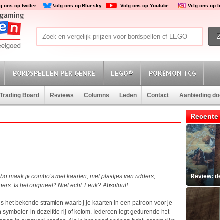
g ons op twitter
Volg ons op Bluesky
Volg ons op Youtube
Volg ons op 
BORDSPELLEN PER GENRE
LEGO®
POKÉMON TCG
Trading Board
Reviews
Columns
Leden
Contact
Aanbieding d
Recente 
ombo maak je combo’s met kaarten, met plaatjes van ridders,
Review: d
s. Is het origineel? Niet echt. Leuk? Absoluut!
ns het bekende stramien waarbij je kaarten in een patroon voor je
symbolen in dezelfde rij of kolom. Iedereen legt gedurende het