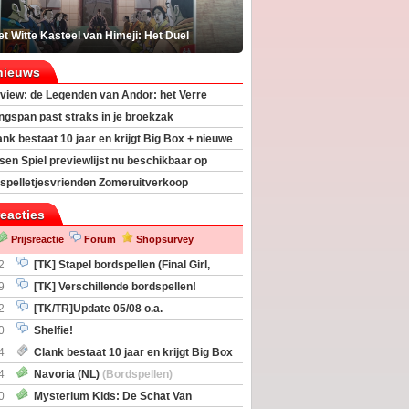
t Witte Kasteel van Himeji: Het Duel
nieuws
view: de Legenden van Andor: het Verre
ngspan past straks in je broekzak
ank bestaat 10 jaar en krijgt Big Box + nieuwe
sen Spiel previewlijst nu beschikbaar op
egeek
spelletjesvrienden Zomeruitverkoop
an start
reacties
Prijsreactie
Forum
Shopsurvey
2
[TK] Stapel bordspellen (Final Girl,
taliation, Zombicide Invader)
9
[TK] Verschillende bordspellen!
2
[TK/TR]Update 05/08 o.a.
gingen, Imperium Horizons, 20 Strong
0
Shelfie!
4
Clank bestaat 10 jaar en krijgt Big Box
itbreiding
4
Navoria (NL)
(Bordspellen)
0
Mysterium Kids: De Schat Van