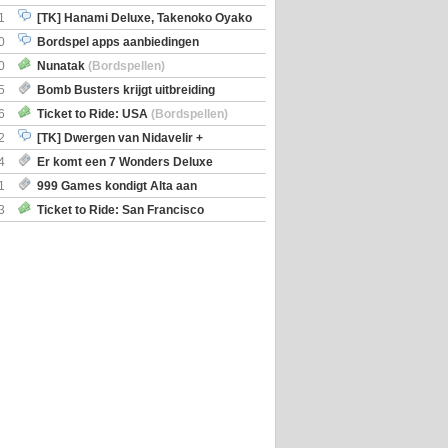
iscoveries
1
[TK] Hanami Deluxe, Takenoko Oyako
0
Bordspel apps aanbiedingen
0
Nunatak
(Bordspellen)
5
Bomb Busters krijgt uitbreiding
ro Kit
6
Ticket to Ride: USA
(Bordspellen)
2
[TK] Dwergen van Nidavelir +
Holmes Consulting Detective
4
Er komt een 7 Wonders Deluxe
ox
1
999 Games kondigt Alta aan
3
Ticket to Ride: San Francisco
en)