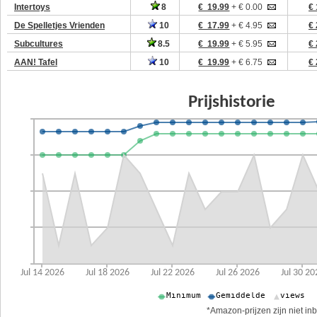
Intertoys
8
€ 19.99
+ € 0.00
€ 
De Spelletjes Vrienden
10
€ 17.99
+ € 4.95
€ 
Subcultures
8.5
€ 19.99
+ € 5.95
€ 
AAN! Tafel
10
€ 19.99
+ € 6.75
€ 
*Amazon-prijzen zijn niet inb