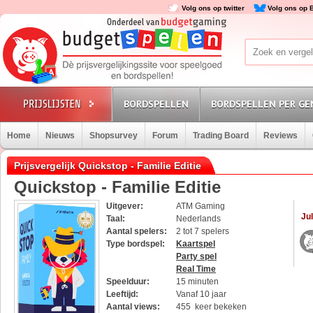
Volg ons op twitter
Volg ons op 
BORDSPELLEN
BORDSPELLEN PER GE
Home
Nieuws
Shopsurvey
Forum
Trading Board
Reviews
Prijsvergelijk Quickstop - Familie Editie
Quickstop - Familie Editie
Uitgever:
ATM Gaming
Jul
Taal:
Nederlands
Aantal spelers:
2 tot 7 spelers
Type bordspel:
Kaartspel
Party spel
Real Time
Speelduur:
15 minuten
Leeftijd:
Vanaf 10 jaar
Aantal views:
455 keer bekeken