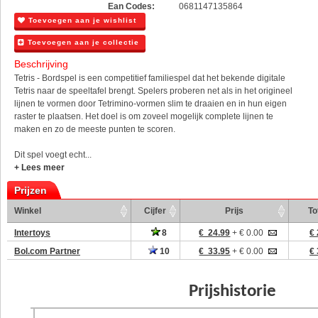
Ean Codes:
0681147135864
Toevoegen aan je wishlist
Toevoegen aan je collectie
Beschrijving
Tetris - Bordspel is een competitief familiespel dat het bekende digitale
Tetris naar de speeltafel brengt. Spelers proberen net als in het origineel
lijnen te vormen door Tetrimino-vormen slim te draaien en in hun eigen
raster te plaatsen. Het doel is om zoveel mogelijk complete lijnen te
maken en zo de meeste punten te scoren.
Dit spel voegt echt...
+ Lees meer
Prijzen
Winkel
Cijfer
Prijs
To
Intertoys
8
€ 24.99
+ € 0.00
€ 
Bol.com Partner
10
€ 33.95
+ € 0.00
€ 