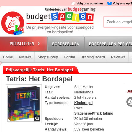
Volg ons op twitter
Volg ons op 
BORDSPELLEN
BORDSPELLEN PER GE
Home
Nieuws
Shopsurvey
Forum
Trading Board
Reviews
Prijsvergelijk Tetris: Het Bordspel
Tetris: Het Bordspel
Uitgever:
Spin Master
Jul
Taal:
Nederlands
Aantal spelers:
2 tot 4 spelers
Type bordspel:
Kinderspel
Race
Slagenspel/Trick taking
Speelduur:
20 tot 30 minuten
Leeftijd:
Vanaf 8 jaar
Aantal views:
559 keer bekeken