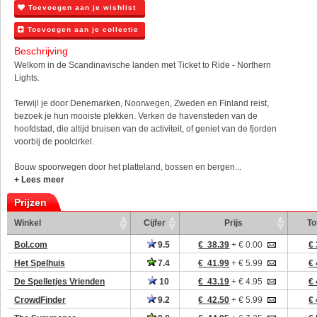
Toevoegen aan je wishlist
Toevoegen aan je collectie
Beschrijving
Welkom in de Scandinavische landen met Ticket to Ride - Northern
Lights.
Terwijl je door Denemarken, Noorwegen, Zweden en Finland reist,
bezoek je hun mooiste plekken. Verken de havensteden van de
hoofdstad, die altijd bruisen van de activiteit, of geniet van de fjorden
voorbij de poolcirkel.
Bouw spoorwegen door het platteland, bossen en bergen...
+ Lees meer
Prijzen
Winkel
Cijfer
Prijs
To
Bol.com
9.5
€ 38.39
+ € 0.00
€ 
Het Spelhuis
7.4
€ 41.99
+ € 5.99
€ 
De Spelletjes Vrienden
10
€ 43.19
+ € 4.95
€ 
CrowdFinder
9.2
€ 42.50
+ € 5.99
€ 