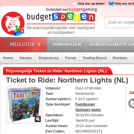
Volg ons op twitter
Volg ons op 
BORDSPELLEN
BORDSPELLEN PER GE
Home
Nieuws
Shopsurvey
Forum
Trading Board
Reviews
Prijsvergelijk Ticket to Ride: Northern Lights (NL)
Ticket to Ride: Northern Lights (NL)
Uitgever:
Days of Wonder
Jul
Taal:
Nederlands
Aantal spelers:
2 tot 5 spelers
Type bordspel:
Familiespel
Gateway game
Speelduur:
30 tot 60 minuten
Leeftijd:
Vanaf 8 jaar
Aantal views:
2014 keer bekeken
Ean Codes:
0824968205372