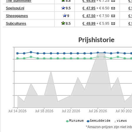
The Summoner
8.8
€ 44.95
+ € 7.25
€ 
Spelspul.nl
9.5
€ 47.95
+ € 6.50
€ 
Sheepgames
9
€ 47.50
+ € 7.50
€ 
Subcultures
8.5
€ 49.99
+ € 5.95
€ 
*Amazon-prijzen zijn niet inb