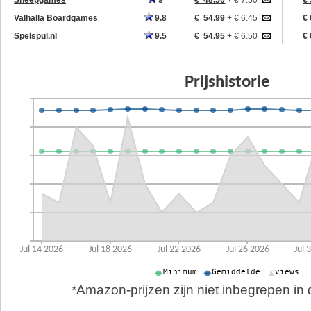
Sheepgames
9
€ 48.50
+ € 7.50
€ 
Valhalla Boardgames
9.8
€ 54.99
+ € 6.45
€ 
Spelspul.nl
9.5
€ 54.95
+ € 6.50
€ 
*Amazon-prijzen zijn niet inbegrepen in d