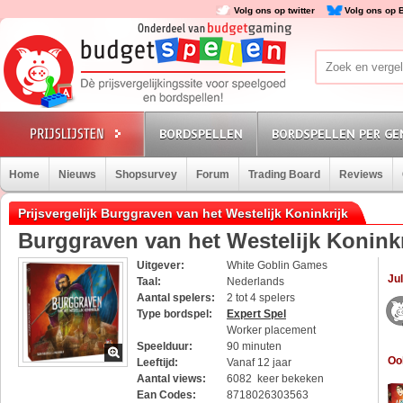
Volg ons op twitter
Volg ons op 
BORDSPELLEN
BORDSPELLEN PER GE
Home
Nieuws
Shopsurvey
Forum
Trading Board
Reviews
Prijsvergelijk Burggraven van het Westelijk Koninkrijk
Burggraven van het Westelijk Koninkr
Uitgever:
White Goblin Games
Jul
Taal:
Nederlands
Aantal spelers:
2 tot 4 spelers
Type bordspel:
Expert Spel
Worker placement
Speelduur:
90 minuten
Oo
Leeftijd:
Vanaf 12 jaar
Aantal views:
6082 keer bekeken
Ean Codes:
8718026303563