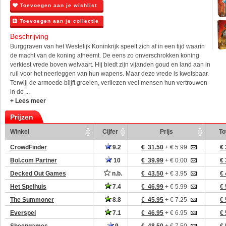
Toevoegen aan je wishlist
Toevoegen aan je collectie
Beschrijving
Burggraven van het Westelijk Koninkrijk speelt zich af in een tijd waarin
de macht van de koning afneemt. De eens zo onverschrokken koning
verkiest vrede boven welvaart. Hij biedt zijn vijanden goud en land aan in
ruil voor het neerleggen van hun wapens. Maar deze vrede is kwetsbaar.
Terwijl de armoede blijft groeien, verliezen veel mensen hun vertrouwen
in de ...
+ Lees meer
Prijzen
Winkel
Cijfer
Prijs
To
CrowdFinder
9.2
€ 31.50
+ € 5.99
€ 
Bol.com Partner
10
€ 39.99
+ € 0.00
€ 
Decked Out Games
n.b.
€ 43.50
+ € 3.95
€ 
Het Spelhuis
7.4
€ 46.99
+ € 5.99
€ 
The Summoner
8.8
€ 45.95
+ € 7.25
€ 
Everspel
7.1
€ 46.95
+ € 6.95
€ 