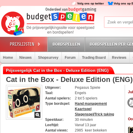
Volg ons op twitter
Volg ons op 
BORDSPELLEN
BORDSPELLEN PER GE
Home
Nieuws
Shopsurvey
Forum
Trading Board
Reviews
Prijsvergelijk Cat in the Box - Deluxe Edition (ENG)
Cat in the Box - Deluxe Edition (ENG)
Uitgever:
Pegasus Spiele
Jul
Taal:
Engels
Aantal spelers:
2 tot 5 spelers
Type bordspel:
Hand management
Kaartspel
Slagenspel/Trick taking
Oo
Speelduur:
30 minuten
Leeftijd:
Vanaf 13 jaar
Aantal views:
2985 keer bekeken