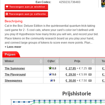
Ean Codes:
4250231736483
Toevoegen aan je wishlist
Toevoegen aan je collectie
Beschrijving
Cat in the Box: Deluxe Edition is the quintessential quantum trick-taking
card game for 2 - 5 cool cats, where your card’s color isn’t defined until
you play it! Hypothesize how many tricks you will win, and record your bid.
Place tokens on the community research board as you play your hand,
and connect large groups of tokens to score even more points. Plan...
+ Lees meer
Prijzen
Winkel
Cijfer
Prijs
To
The Summoner
8.8
€ 27.95
+ € 7.25
€ 
The Playground
9.6
€ 29.50
+ € 5.99
€ 
Sheepgames
9
€ 30.00
+ € 7.50
€ 