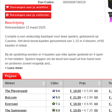
Ean Codes:
0850008736520
Toevoegen aan je wishlist
Toevoegen aan je collectie
Beschrijving
Releasedatum 15 maart 2025
Compile is een wiskundig kaartspel voor twee spelers, gebaseerd op
Cassino. Het deck bevat kaarten genummerd van 1-15 in 4 kleuren, of 60
kaarten in totaal.
Bij de opstelling worden er 4 kaarten aan elke speler gedeeld en 4 open
in het midden. Spelers leggen om de beurt een kaart uit hun hand neer
en proberen zoveel mogelijk and...
+ Lees meer
Prijzen
Winkel
Cijfer
Prijs
To
The Playground
9.6
€ 18.00
+ € 5.99
€ 
Bol.com
9.5
€ 21.99
+ € 2.99
€ 
Everspel
7.1
€ 18.50
+ € 6.95
€ 
The Summoner
8.8
€ 19.95
+ € 7.25
€ 