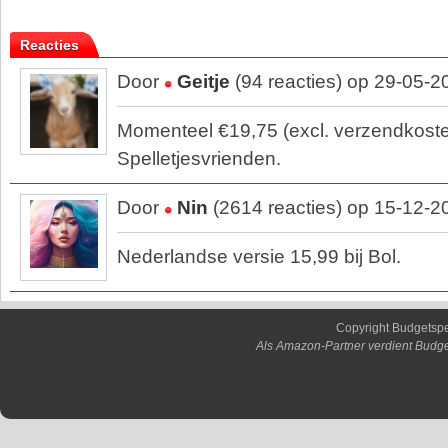
Reacties
Door
Geitje
(94 reacties) op 29-05-2
Momenteel €19,75 (excl. verzendkosten
Spelletjesvrienden.
Door
Nin
(2614 reacties) op 15-12-2
Nederlandse versie 15,99 bij Bol.
Copyright Budgetsp
Als Amazon-Partner verdient Budge