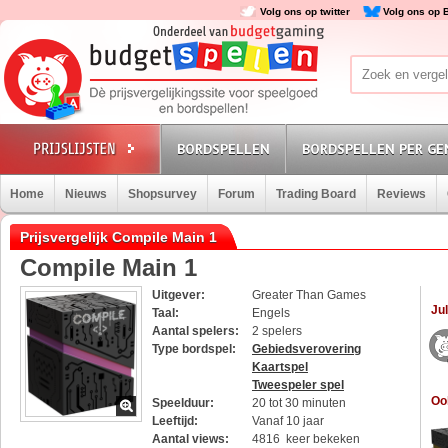
Volg ons op twitter
Volg ons op 
BORDSPELLEN
BORDSPELLEN PER GE
Home
Nieuws
Shopsurvey
Forum
Trading Board
Reviews
Prijsvergelijk Compile Main 1
Compile Main 1
Uitgever:
Greater Than Games
Jul
Taal:
Engels
Aantal spelers:
2 spelers
Type bordspel:
Gebiedsverovering
Kaartspel
Tweespeler spel
Oo
Speelduur:
20 tot 30 minuten
Leeftijd:
Vanaf 10 jaar
Aantal views:
4816 keer bekeken