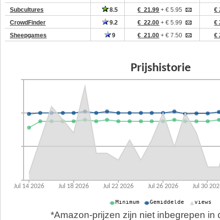
Subcultures
8.5
€ 21.99
+ € 5.95
€ 
CrowdFinder
9.2
€ 22.00
+ € 5.99
€ 
Sheepgames
9
€ 21.00
+ € 7.50
€ 
*Amazon-prijzen zijn niet inbegrepen in d