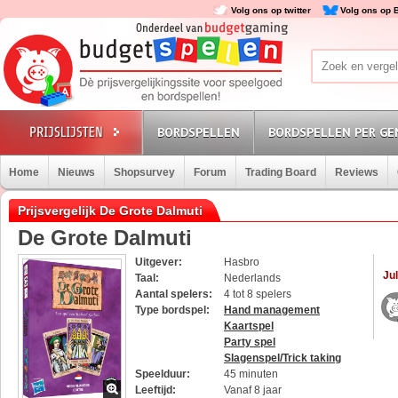
Volg ons op twitter
Volg ons op 
BORDSPELLEN
BORDSPELLEN PER GE
Home
Nieuws
Shopsurvey
Forum
Trading Board
Reviews
Prijsvergelijk De Grote Dalmuti
De Grote Dalmuti
Uitgever:
Hasbro
Jul
Taal:
Nederlands
Aantal spelers:
4 tot 8 spelers
Type bordspel:
Hand management
Kaartspel
Party spel
Slagenspel/Trick taking
Speelduur:
45 minuten
Leeftijd:
Vanaf 8 jaar