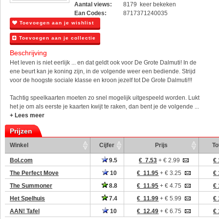
Aantal views:
8179 keer bekeken
Ean Codes:
8717371240035
Toevoegen aan je wishlist
Toevoegen aan je collectie
Beschrijving
Het leven is niet eerlijk ... en dat geldt ook voor De Grote Dalmuti! In de
ene beurt kan je koning zijn, in de volgende weer een bediende. Strijd
voor de hoogste sociale klasse en kroon jezelf tot De Grote Dalmuti!!!
Tachtig speelkaarten moeten zo snel mogelijk uitgespeeld worden. Lukt
het je om als eerste je kaarten kwijt te raken, dan bent je de volgende ...
+ Lees meer
Prijzen
Winkel
Cijfer
Prijs
To
Bol.com
9.5
€ 7.53
+ € 2.99
€ 
The Perfect Move
10
€ 11.95
+ € 3.25
€ 
The Summoner
8.8
€ 11.95
+ € 4.75
€ 
Het Spelhuis
7.4
€ 11.99
+ € 5.99
€ 
AAN! Tafel
10
€ 12.49
+ € 6.75
€ 