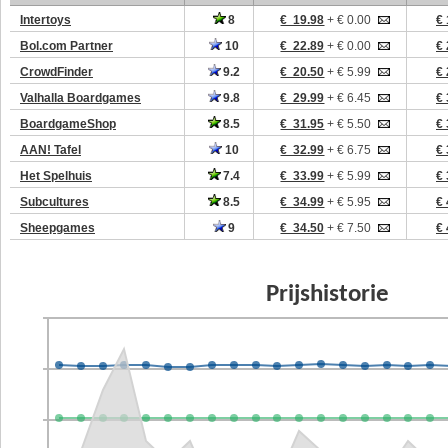
Intertoys
8
€ 19.98
+ € 0.00
€ 
Bol.com Partner
10
€ 22.89
+ € 0.00
€ 
CrowdFinder
9.2
€ 20.50
+ € 5.99
€ 
Valhalla Boardgames
9.8
€ 29.99
+ € 6.45
€ 
BoardgameShop
8.5
€ 31.95
+ € 5.50
€ 
AAN! Tafel
10
€ 32.99
+ € 6.75
€ 
Het Spelhuis
7.4
€ 33.99
+ € 5.99
€ 
Subcultures
8.5
€ 34.99
+ € 5.95
€ 
Sheepgames
9
€ 34.50
+ € 7.50
€ 