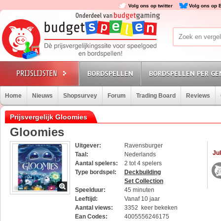
Volg ons op twitter
Volg ons op 
BORDSPELLEN
BORDSPELLEN PER GE
Home
Nieuws
Shopsurvey
Forum
Trading Board
Reviews
Prijsvergelijk Gloomies
Gloomies
Uitgever:
Ravensburger
Jul
Taal:
Nederlands
Aantal spelers:
2 tot 4 spelers
Type bordspel:
Deckbuilding
Set Collection
Speelduur:
45 minuten
Leeftijd:
Vanaf 10 jaar
Aantal views:
3352 keer bekeken
Ean Codes:
4005556246175