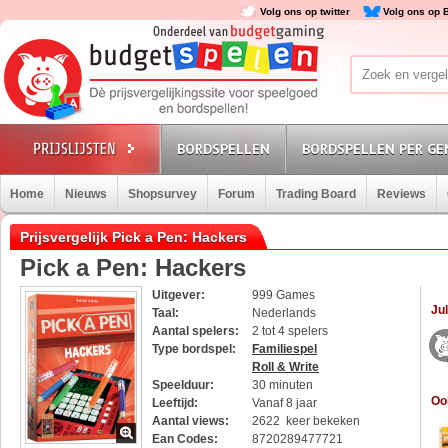
Volg ons op twitter
Volg ons op 
BORDSPELLEN
BORDSPELLEN PER GE
Home
Nieuws
Shopsurvey
Forum
Trading Board
Reviews
Prijsvergelijk Pick a Pen: Hackers
Pick a Pen: Hackers
Uitgever:
999 Games
Jul
Taal:
Nederlands
Aantal spelers:
2 tot 4 spelers
Type bordspel:
Familiespel
Roll & Write
Speelduur:
30 minuten
Oo
Leeftijd:
Vanaf 8 jaar
Aantal views:
2622 keer bekeken
Ean Codes:
8720289477721