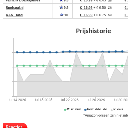
Valhalla Boardgames
9.8
€ 16.99
+ € 6.45
€ 
Spelspul.nl
9.5
€ 16.95
+ € 6.50
€ 
AAN! Tafel
10
€ 16.99
+ € 6.75
€ 
*Amazon-prijzen zijn niet inb
Reacties