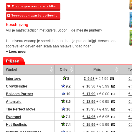
Toevoegen aan je wishlist
Toevoegen aan je collectie
Beschrijving
Vul je matrix tactisch met cijfers. Scoor jij de meeste punten?
Het niveau waarop je speelt, bepaalt hoe je punten krijgt. Verschillende
scorevellen geven een scala aan nieuwe uitdagingen.
+ Lees meer
Prijzen
Winkel
Cijfer
Prijs
To
Intertoys
8
€ 9.98
+ € 4.99
€ 
CrowdFinder
9.2
€ 10.50
+ € 5.99
€ 
Bol.com Partner
10
€ 17.99
+ € 0.00
€ 
Alternate
8.6
€ 12.99
+ € 6.95
€ 
The Perfect Move
10
€ 15.95
+ € 4.95
€ 
Everspel
7.1
€ 14.95
+ € 6.95
€ 
Het Spelhuis
7.4
€ 15.99
+ € 5.99
€ 