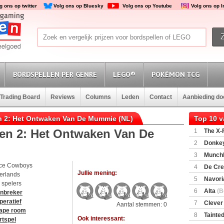
g ons op twitter
Volg ons op Bluesky
Volg ons op Youtube
Volg ons op 
BORDSPELLEN PER GENRE
LEGO®
POKÉMON TCG
Trading Board
Reviews
Columns
Leden
Contact
Aanbieding d
ren 2: Het Ontwaken Van De Mummie (NL)
Top 10 
ren 2: Het Ontwaken Van De
1
The X-F
2
Donkey
(SuperMar
3
Munchl
ce Cowboys
4
De Cre
Jullie mening:
erlands
5
Navori
6 spelers
6
Alta
(B
inbreker
peratief
7
Clever
Aantal stemmen: 0
ape room
8
Tainted
Ook interessant:
rtspel