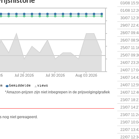
Kapitein 
03/08 15:5
01/08 12:2
30/07 12:3
29/07 22:4
28/07 09:4
26/07 08:5
25/07 11:1
25/07 09:3
Uitbreidi
24/07 23:2
24/07 17:0
(Bordspell
24/07 14:4
Surprise 
24/07 12:5
(Bordspell
*Amazon-prijzen zijn niet inbegrepen in de prijsvolging/grafiek
24/07 12:4
23/07 18:2
start
23/07 14:2
(Bordspell
23/07 11:2
is nog niet gereageerd.
23/07 10:0
22/07 13:4
(Bordspell
22/07 12:3