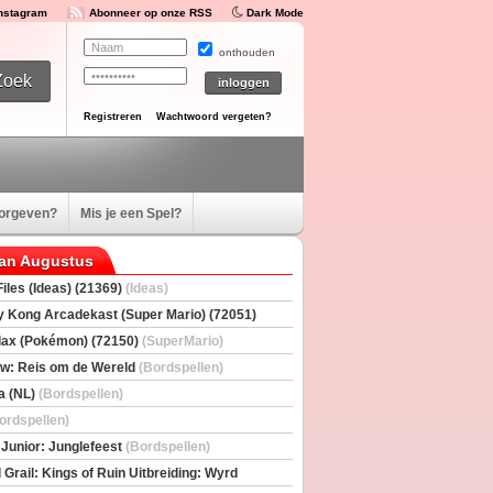
Instagram
Abonneer op onze RSS
Dark Mode
onthouden
Registreren
Wachtwoord vergeten?
oorgeven?
Mis je een Spel?
van Augustus
iles (Ideas) (21369)
(Ideas)
 Kong Arcadekast (Super Mario) (72051)
io)
ax (Pokémon) (72150)
(SuperMario)
w: Reis om de Wereld
(Bordspellen)
a (NL)
(Bordspellen)
ordspellen)
 Junior: Junglefeest
(Bordspellen)
 Grail: Kings of Ruin Uitbreiding: Wyrd