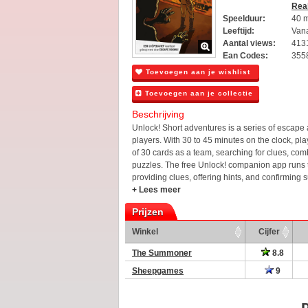
Rea
Speelduur:
40 
Leeftijd:
Vana
Aantal views:
413
Ean Codes:
355
Toevoegen aan je wishlist
Toevoegen aan je collectie
Beschrijving
Unlock! Short adventures is a series of escape 
players. With 30 to 45 minutes on the clock, pl
of 30 cards as a team, searching for clues, com
puzzles. The free Unlock! companion app runs t
providing clues, offering hints, and confirming 
+ Lees meer
Prijzen
Winkel
Cijfer
The Summoner
8.8
Sheepgames
9