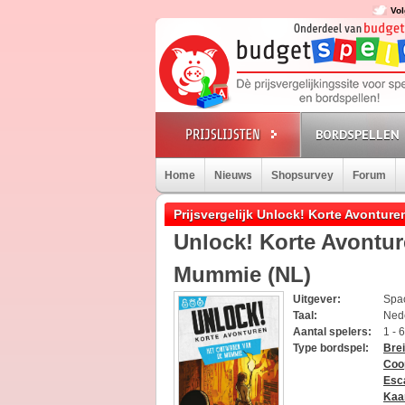
Vol
BORDSPELLEN
Home
Nieuws
Shopsurvey
Forum
Prijsvergelijk Unlock! Korte Avontu
Unlock! Korte Avontu
Mummie (NL)
Uitgever:
Spa
Taal:
Ned
Aantal spelers:
1 - 
Type bordspel:
Bre
Coo
Esc
Kaa