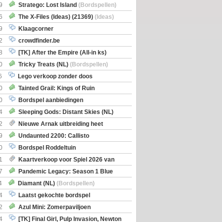
Boe
(Bordspellen)
9
Stratego: Lost Island
(Bordspellen)
6
The X-Files (Ideas) (21369)
(Ideas)
9
Klaagcorner
2
crowdfinder.be
8
[TK] After the Empire (All-in ks)
0
Tricky Treats (NL)
(Bordspellen)
6
Lego verkoop zonder doos
0
Tainted Grail: Kings of Ruin
ng: Wyrd Encounters
(Bordspellen)
0
Bordspel aanbiedingen
4
Sleeping Gods: Distant Skies (NL)
en)
2
Nieuwe Arnak uitbreiding heet
Shipments
9
Undaunted 2200: Callisto
en)
0
Bordspel Roddeltuin
1
Kaartverkoop voor Spiel 2026 van
7
Pandemic Legacy: Season 1 Blue
en)
4
Diamant (NL)
(Bordspellen)
4
Laatst gekochte bordspel
2
Azul Mini: Zomerpaviljoen
en)
4
[TK] Final Girl, Pulp Invasion, Newton