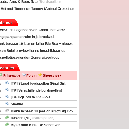
rs
(Bordspellen)
pods: Ants & Bees (NL)
(Bordspellen)
 Vrij met Timmy en Tommy (Animal Crossing)
deas)
nieuws
view: de Legenden van Andor: het Verre
ngspan past straks in je broekzak
ank bestaat 10 jaar en krijgt Big Box + nieuwe
sen Spiel previewlijst nu beschikbaar op
egeek
spelletjesvrienden Zomeruitverkoop
an start
reacties
Prijsreactie
Forum
Shopsurvey
2
[TK] Stapel bordspellen (Final Girl,
taliation, Zombicide Invader)
9
[TK] Verschillende bordspellen!
2
[TK/TR]Update 05/08 o.a.
gingen, Imperium Horizons, 20 Strong
0
Shelfie!
4
Clank bestaat 10 jaar en krijgt Big Box
itbreiding
4
Navoria (NL)
(Bordspellen)
0
Mysterium Kids: De Schat Van