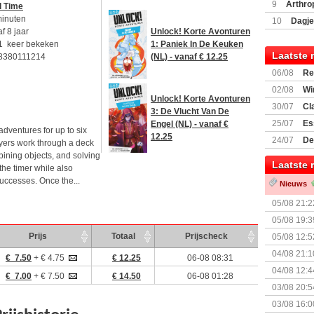
Encounte
9
Arthro
l Time
minuten
10
Dagje
f 8 jaar
Unlock! Korte Avonturen
(77059)
(I
1 keer bekeken
1: Paniek In De Keuken
Laatste 
8380111214
(NL) - vanaf € 12.25
06/08
Re
Land
02/08
Wi
Unlock! Korte Avonturen
30/07
Cl
3: De Vlucht Van De
uitbreiding
25/07
Es
Engel (NL) - vanaf €
adventures for up to six
Boardgam
12.25
24/07
De
ayers work through a deck
weekend v
bining objects, and solving
Laatste 
he timer while also
successes. Once the...
Nieuws
05/08 21:2
Nemesis Re
05/08 19:3
Prijs
Totaal
Prijscheck
05/08 12:5
Prijsverla
04/08 21:1
€ 7.50
+ € 4.75
€ 12.25
06-08 08:31
04/08 12:4
€ 7.00
+ € 7.50
€ 14.50
06-08 01:28
+ nieuwe u
03/08 20:5
03/08 16:0