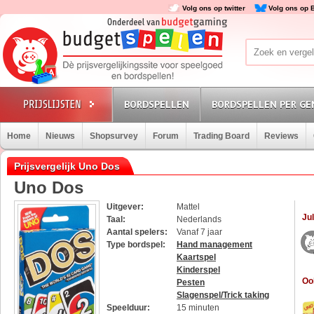
Volg ons op twitter
Volg ons op 
BORDSPELLEN
BORDSPELLEN PER GE
Home
Nieuws
Shopsurvey
Forum
Trading Board
Reviews
Prijsvergelijk Uno Dos
Uno Dos
Uitgever:
Mattel
Jul
Taal:
Nederlands
Aantal spelers:
Vanaf 7 jaar
Type bordspel:
Hand management
Kaartspel
Kinderspel
Oo
Pesten
Slagenspel/Trick taking
Speelduur:
15 minuten