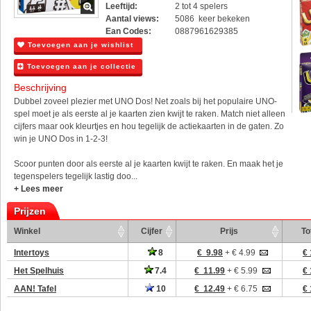
Leeftijd:
2 tot 4 spelers
Aantal views:
5086 keer bekeken
Ean Codes:
0887961629385
Toevoegen aan je wishlist
Toevoegen aan je collectie
Beschrijving
Dubbel zoveel plezier met UNO Dos! Net zoals bij het populaire UNO-
spel moet je als eerste al je kaarten zien kwijt te raken. Match niet alleen
cijfers maar ook kleurtjes en hou tegelijk de actiekaarten in de gaten. Zo
win je UNO Dos in 1-2-3!
Scoor punten door als eerste al je kaarten kwijt te raken. En maak het je
tegenspelers tegelijk lastig doo...
+ Lees meer
Prijzen
Winkel
Cijfer
Prijs
To
Intertoys
8
€ 9.98
+ € 4.99
€ 
Het Spelhuis
7.4
€ 11.99
+ € 5.99
€ 
AAN! Tafel
10
€ 12.49
+ € 6.75
€ 