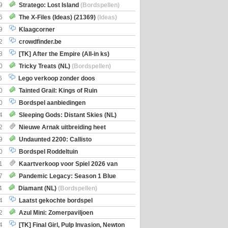
Boe
(Bordspellen)
9
Stratego: Lost Island
(Bordspellen)
6
The X-Files (Ideas) (21369)
(Ideas)
9
Klaagcorner
2
crowdfinder.be
8
[TK] After the Empire (All-in ks)
0
Tricky Treats (NL)
(Bordspellen)
6
Lego verkoop zonder doos
0
Tainted Grail: Kings of Ruin
ng: Wyrd Encounters
(Bordspellen)
0
Bordspel aanbiedingen
4
Sleeping Gods: Distant Skies (NL)
en)
2
Nieuwe Arnak uitbreiding heet
Shipments
9
Undaunted 2200: Callisto
en)
0
Bordspel Roddeltuin
1
Kaartverkoop voor Spiel 2026 van
7
Pandemic Legacy: Season 1 Blue
en)
4
Diamant (NL)
(Bordspellen)
4
Laatst gekochte bordspel
2
Azul Mini: Zomerpaviljoen
en)
4
[TK] Final Girl, Pulp Invasion, Newton