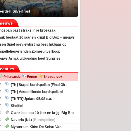
erdell: Silverfrost
nieuws
ngspan past straks in je broekzak
ank bestaat 10 jaar en krijgt Big Box + nieuwe
sen Spiel previewlijst nu beschikbaar op
egeek
spelletjesvrienden Zomeruitverkoop
an start
euwe Arnak uitbreiding heet Surprise
s
reacties
Prijsreactie
Forum
Shopsurvey
2
[TK] Stapel bordspellen (Final Girl,
taliation, Zombicide Invader)
9
[TK] Verschillende bordspellen!
2
[TK/TR]Update 05/08 o.a.
gingen, Imperium Horizons, 20 Strong
0
Shelfie!
4
Clank bestaat 10 jaar en krijgt Big Box
itbreiding
4
Navoria (NL)
(Bordspellen)
0
Mysterium Kids: De Schat Van