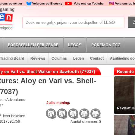
g ons op twitter
Volg ons op Bluesky
Volg ons op Youtube
Volg ons op 
BORDSPELLEN PER GENRE
LEGO®
POKÉMON TCG
Trading Board
Reviews
Columns
Leden
Contact
Aanbieding d
oy en Varl vs. Shell-Walker en Sawtooth (77037)
Recente 
res: Aloy en Varl vs. Shell-
7037)
izon Adventures
Jullie mening:
37
Review: He
7 keer bekeken
2017591759
Aantal stemmen: 0