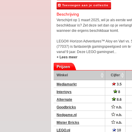
Toevoegen aan je collectie
Beschrijving
Verschijnt op 1 maart 2025, wil je als eerste 
beschikbaar is? Zet deze set dan op je verlanglij
wanneer die ergens beschikbaar komt.
LEGO® Horizon Adventures™ Aloy en Varl vs. 
(77037) is fantasierijk gamingspeelgoed om te
vanaf 9 jaar. Deze LEGO gamingset...
+ Lees meer
Prijzen
Winkel
Cijfer
Mediamarkt
3.5
Intertoys
8
Alternate
8.6
Goodbricks
n.b.
Nedgame.nl
n.b.
Mister Bricks
n.b.
LEGO.nl
10