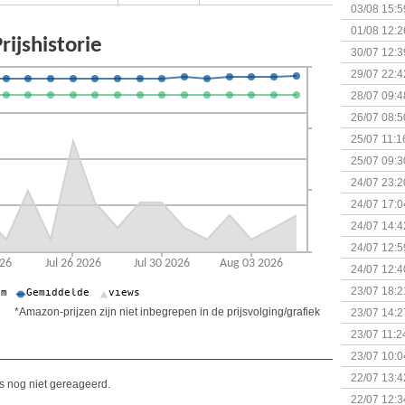
Kapitein 
03/08 15:5
01/08 12:2
30/07 12:3
29/07 22:4
28/07 09:4
26/07 08:5
25/07 11:1
25/07 09:3
Uitbreidi
24/07 23:2
24/07 17:0
(Bordspell
24/07 14:4
Surprise 
24/07 12:5
(Bordspell
24/07 12:4
23/07 18:2
start
*Amazon-prijzen zijn niet inbegrepen in de prijsvolging/grafiek
23/07 14:2
(Bordspell
23/07 11:2
23/07 10:0
22/07 13:4
is nog niet gereageerd.
(Bordspell
22/07 12:3