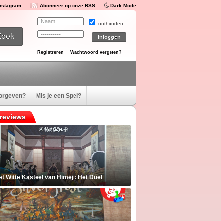
Instagram
Abonneer op onze RSS
Dark Mode
onthouden
Registreren
Wachtwoord vergeten?
oorgeven?
Mis je een Spel?
reviews
t Witte Kasteel van Himeji: Het Duel