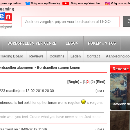
g ons op twitter
Volg ons op Bluesky
Volg ons op Youtube
Volg ons op 
BORDSPELLEN PER GENRE
LEGO®
POKÉMON TCG
Trading Board
Reviews
Columns
Leden
Contact
Aanbieding d
rdspellen algemeen
>
Bordspellen samen kopen
Recente 
[Begin]
|
1
|
2
|
(2)
[Eind]
223 reacties) op 13-02-2019 20:30
(
)
PM
interesse is het ook hier op het forum wel te regelen
Is volgens
Review: d
ate what you feel. Create what you have never seen. Just create.
reacties) op 18-09-2019 11:46
(
)
PM