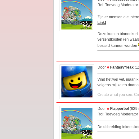
Rol: Toevoeg Moderator
Zijn er mensen die inte
Link!
Deze komen binnenkort w
verzendkosten (en waarsc
besteld kunnen worden
.
Door
Fantasyfreak
(1
Vind het wel vet, maar ik
volgens mij zaten daar o
Create what you see. Cre
Door
Flapperbol
(629 
Rol: Toevoeg Moderator
De uitbreiding tokens ko
.