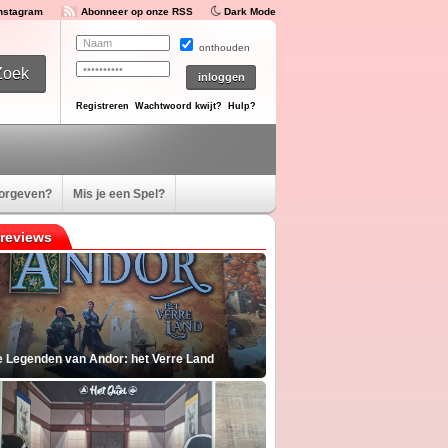
Instagram
Abonneer op onze RSS
Dark Mode
onthouden
Registreren
Wachtwoord kwijt?
Hulp?
oorgeven?
Mis je een Spel?
reviews
e Legenden van Andor: het Verre Land