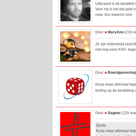
Uiteraard is de kwaliteit 
Voor mij is het dat geld 
naar, dus waarom niet.
Door
MaryAnn
(216 re
Ze zijn inderdaad prachti
niet nog eens €40+ teg
Door
Boardgamesho
Koop maar allemaal tege
korting op de bestelling
Door
Xagwat
(229 rea
Quote:
Koop maar allemaal teg