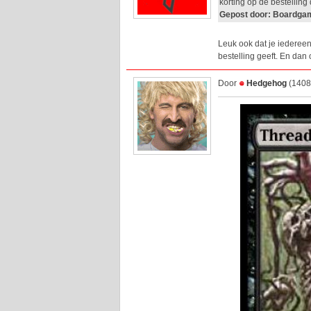
korting op de bestellin
Gepost door: Boardga
Leuk ook dat je iederee
bestelling geeft. En da
Door
Hedgehog
(1408 