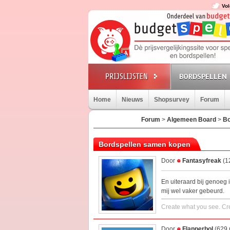
Vol
BORDSPELLEN
Home
Nieuws
Shopsurvey
Forum
Forum
>
Algemeen Board
>
Bo
Bordspellen samen kopen
Door
Fantasyfreak
(1
En uiteraard bij genoeg 
mij wel vaker gebeurd.
Create what you see. Cre
Door
Flapperbol
(629 