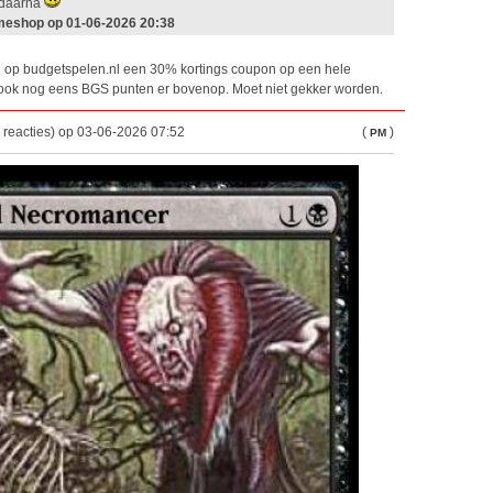
g daarna
meshop op 01-06-2026 20:38
n op budgetspelen.nl een 30% kortings coupon op een hele
n ook nog eens BGS punten er bovenop. Moet niet gekker worden.
reacties) op 03-06-2026 07:52
(
)
PM