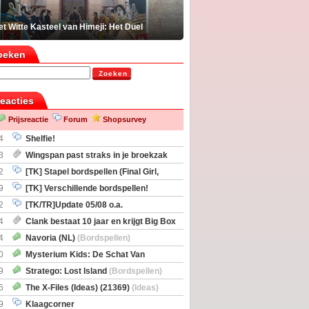
t Witte Kasteel van Himeji: Het Duel
oeken
Zoeken
reacties
Prijsreactie
Forum
Shopsurvey
4
Shelfie!
3
Wingspan past straks in je broekzak
2
[TK] Stapel bordspellen (Final Girl,
taliation, Zombicide Invader)
9
[TK] Verschillende bordspellen!
2
[TK/TR]Update 05/08 o.a.
gingen, Imperium Horizons, 20 Strong
4
Clank bestaat 10 jaar en krijgt Big Box
itbreiding
4
Navoria (NL)
(Bordspellen)
0
Mysterium Kids: De Schat Van
Boe
(Bordspellen)
9
Stratego: Lost Island
(Bordspellen)
6
The X-Files (Ideas) (21369)
(Ideas)
9
Klaagcorner