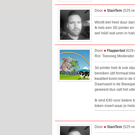
Door
StanTem
(525 re
Wordt wel heel duur dan
Ik heb een 3D printer e
wel héél wat uren in hah
Door
Flapperbol
(629 
Rol: Toevoeg Moderator
3d printer heb ik ook st
bereiken (dit formaat tok
kwaliteit komt niet in de
Daarnaast is de Basegame
geweest dus valt het uit
Ik vind €40 voor betere 
token insert waar je hetz
.
Door
StanTem
(525 re