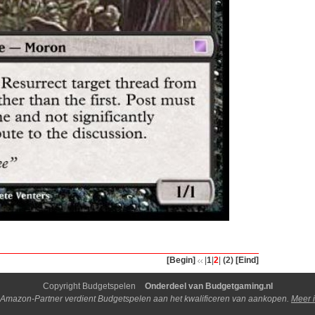
[Begin]
|
1
|
2
|
(2)
[Eind]
Copyright Budgetspelen
Onderdeel van Budgetgaming.nl
 Amazon-Partner verdient Budgetspelen aan het kwalificeren van aankopen.
Meer i