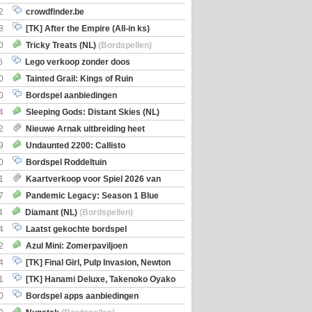
2
crowdfinder.be
8
[TK] After the Empire (All-in ks)
0
Tricky Treats (NL)
(Bordspellen)
6
Lego verkoop zonder doos
0
Tainted Grail: Kings of Ruin
ng: Wyrd Encounters
(Bordspellen)
0
Bordspel aanbiedingen
4
Sleeping Gods: Distant Skies (NL)
en)
2
Nieuwe Arnak uitbreiding heet
Shipments
9
Undaunted 2200: Callisto
en)
0
Bordspel Roddeltuin
1
Kaartverkoop voor Spiel 2026 van
7
Pandemic Legacy: Season 1 Blue
en)
4
Diamant (NL)
(Bordspellen)
4
Laatst gekochte bordspel
2
Azul Mini: Zomerpaviljoen
en)
4
[TK] Final Girl, Pulp Invasion, Newton
iscoveries
1
[TK] Hanami Deluxe, Takenoko Oyako
0
Bordspel apps aanbiedingen