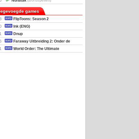
0
Nunatak
(Bordspellen)
toegevoegde games
3
FlipToons: Season 2
0
Ink (ENG)
1
Dnup
6
Faraway Uitbreiding 2: Onder de
mel
1
World Order: The Ultimate
al Simulator