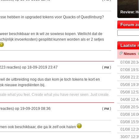
Review: He
resse hebben in upgraded tokens voor Quacks of Quedlinburg?
Forum z
eer beschikbaar en ik wil ze sowieso kopen. Wellicht dat de
hijnlijk invoerkosten) gesplitst kunnen worden als er 2 setjes
Laatste 
Nieuws
07/08 20:3
223 reacties) op 18-09-2019 23:47
(
)
PM
07/08 19:5
05/08 21:2
 wil de uitbreiding nog dus dan kom je toch tokens te kort en
Nemesis Re
05/08 19:3
ok nieuwe ingrediënten bij.
05/08 12:5
ate what you feel. Create what you have never seen. Just create.
Prijsverla
04/08 12:4
+ nieuwe u
03/08 20:5
reacties) op 19-09-2019 08:36
(
)
PM
03/08 16:0
Kapitein 
03/08 15:5
men ook beschikbaar, die ga ik zelf ook halen
01/08 12:2
30/07 12:3