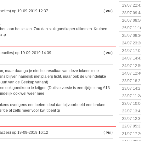
29/07 22:4
acties) op 19-09-2019 12:37
(
)
PM
28/07 09:4
26/07 08:5
.
25/07 11:1
n ben aan het testen. Zou dan stuk goedkoper uitkomen. Kruipen
a :p
25/07 09:3
Uitbreidi
24/07 23:2
24/07 17:0
reacties) op 19-09-2019 14:39
(
)
PM
(Bordspell
24/07 14:4
Surprise 
24/07 12:5
aan, maar daar ga je niet het resultaat van deze tokens mee
(Bordspell
24/07 12:4
ens blijven namelijk met pla erg licht, maar ook de uiteindelijke
23/07 18:2
 buurt van de Geekup variant)
start
 ook goedkoop te krijgen (Duitste versie is een tijdje terug €13
23/07 14:2
eindelijk ook wel weer mee.
(Bordspell
23/07 11:2
23/07 10:0
tokens overigens een betere deal dan bijvoorbeeld een broken
elfde of zelfs meer voor kwijt bent :p
22/07 13:4
(Bordspell
22/07 12:3
& Great D
22/07 05:3
bigbox
acties) op 19-09-2019 16:12
(
)
PM
21/07 17:2