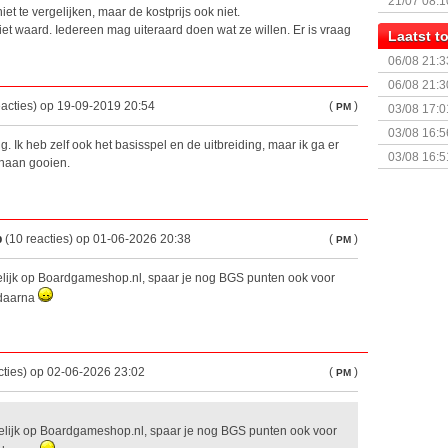
21/07 08:1
niet te vergelijken, maar de kostprijs ook niet.
niet waard. Iedereen mag uiteraard doen wat ze willen. Er is vraag
Laatst 
06/08 21:3
06/08 21:3
acties) op 19-09-2019 20:54
(
)
PM
03/08 17:0
03/08 16:5
g. Ik heb zelf ook het basisspel en de uitbreiding, maar ik ga er
Sterrenhe
03/08 16:5
enaan gooien.
Geopolitic
p
(10 reacties) op 01-06-2026 20:38
(
)
PM
lijk op Boardgameshop.nl, spaar je nog BGS punten ook voor
 daarna
cties) op 02-06-2026 23:02
(
)
PM
elijk op Boardgameshop.nl, spaar je nog BGS punten ook voor