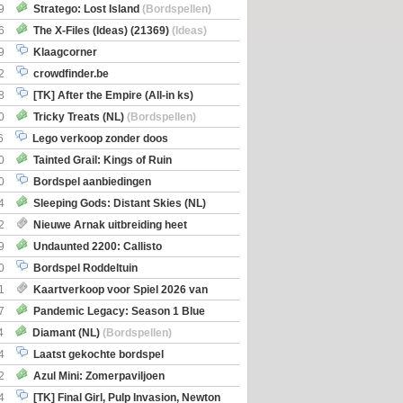
Boe
(Bordspellen)
9
Stratego: Lost Island
(Bordspellen)
6
The X-Files (Ideas) (21369)
(Ideas)
9
Klaagcorner
2
crowdfinder.be
8
[TK] After the Empire (All-in ks)
0
Tricky Treats (NL)
(Bordspellen)
6
Lego verkoop zonder doos
0
Tainted Grail: Kings of Ruin
ng: Wyrd Encounters
(Bordspellen)
0
Bordspel aanbiedingen
4
Sleeping Gods: Distant Skies (NL)
en)
2
Nieuwe Arnak uitbreiding heet
Shipments
9
Undaunted 2200: Callisto
en)
0
Bordspel Roddeltuin
1
Kaartverkoop voor Spiel 2026 van
7
Pandemic Legacy: Season 1 Blue
en)
4
Diamant (NL)
(Bordspellen)
4
Laatst gekochte bordspel
2
Azul Mini: Zomerpaviljoen
en)
4
[TK] Final Girl, Pulp Invasion, Newton