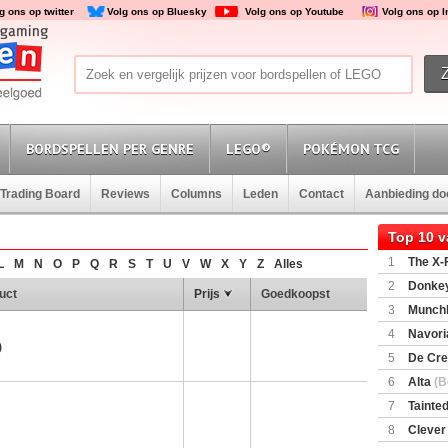
g ons op twitter
Volg ons op Bluesky
Volg ons op Youtube
Volg ons op 
BORDSPELLEN PER GENRE
LEGO®
POKÉMON TCG
Trading Board
Reviews
Columns
Leden
Contact
Aanbieding d
Top 10 
1
The X-F
L
M
N
O
P
Q
R
S
T
U
V
W
X
Y
Z
Alles
2
Donkey
uct
Prijs
Goedkoopst
(SuperMar
3
Munchl
4
Navori
)
5
De Cre
6
Alta
(B
7
Tainted
Encounte
8
Clever