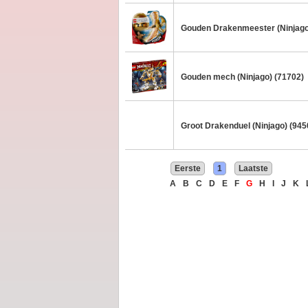
Gouden Drakenmeester (Ninjago
Gouden mech (Ninjago) (71702)
Groot Drakenduel (Ninjago) (945
Eerste
1
Laatste
A
B
C
D
E
F
G
H
I
J
K