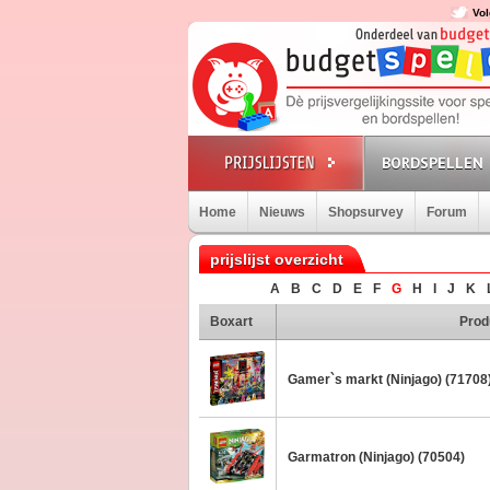
Vol
BORDSPELLEN
Home
Nieuws
Shopsurvey
Forum
prijslijst overzicht
A
B
C
D
E
F
G
H
I
J
K
Boxart
Prod
Gamer`s markt (Ninjago) (71708
Garmatron (Ninjago) (70504)