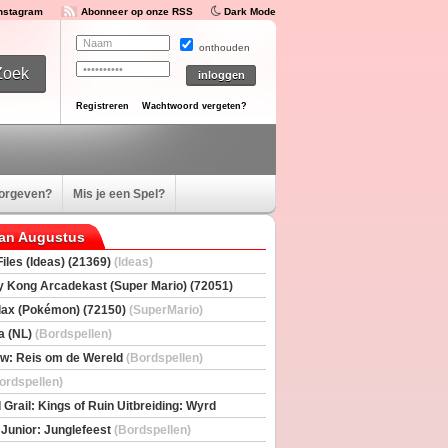
Instagram
Abonneer op onze RSS
Dark Mode
onthouden
Registreren
Wachtwoord vergeten?
oorgeven?
Mis je een Spel?
van Augustus
iles (Ideas) (21369)
(Ideas)
 Kong Arcadekast (Super Mario) (72051)
io)
ax (Pokémon) (72150)
(SuperMario)
a (NL)
(Bordspellen)
w: Reis om de Wereld
(Bordspellen)
ordspellen)
 Grail: Kings of Ruin Uitbreiding: Wyrd
rs
(Bordspellen)
 Junior: Junglefeest
(Bordspellen)