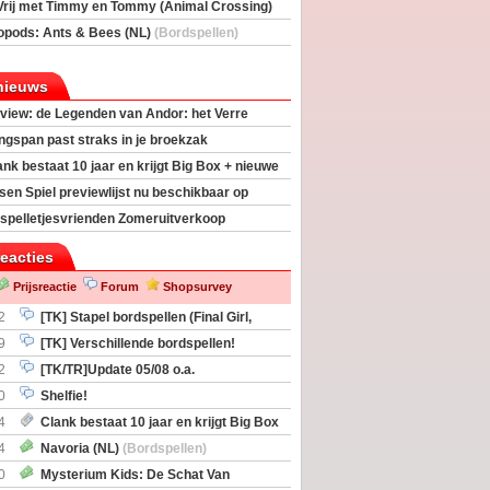
Vrij met Timmy en Tommy (Animal Crossing)
deas)
opods: Ants & Bees (NL)
(Bordspellen)
nieuws
view: de Legenden van Andor: het Verre
ngspan past straks in je broekzak
ank bestaat 10 jaar en krijgt Big Box + nieuwe
sen Spiel previewlijst nu beschikbaar op
egeek
spelletjesvrienden Zomeruitverkoop
an start
reacties
Prijsreactie
Forum
Shopsurvey
2
[TK] Stapel bordspellen (Final Girl,
taliation, Zombicide Invader)
9
[TK] Verschillende bordspellen!
2
[TK/TR]Update 05/08 o.a.
gingen, Imperium Horizons, 20 Strong
0
Shelfie!
4
Clank bestaat 10 jaar en krijgt Big Box
itbreiding
4
Navoria (NL)
(Bordspellen)
0
Mysterium Kids: De Schat Van