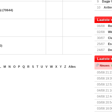
9
Dagje 
(77059)
(I
10
Arthr
) (70644)
Laatste 
06/08
Re
Land
02/08
Wi
30/07
Cl
uitbreiding
25/07
Es
0)
Boardgam
24/07
De
weekend v
Laatste 
Nieuws
L
M
N
O
P
Q
R
S
T
U
V
W
X
Y
Z
Alles
05/08 21:2
Nemesis Re
05/08 19:3
05/08 12:5
Prijsverla
04/08 21:1
04/08 12:4
+ nieuwe u
03/08 20:5
03/08 16:0