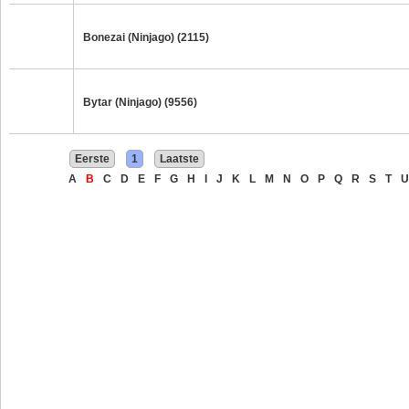
Bonezai (Ninjago) (2115)
Bytar (Ninjago) (9556)
Eerste
1
Laatste
A
B
C
D
E
F
G
H
I
J
K
L
M
N
O
P
Q
R
S
T
U