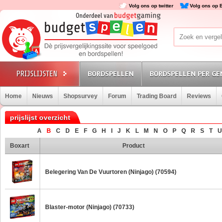
Volg ons op twitter
Volg ons op 
BORDSPELLEN
BORDSPELLEN PER GE
Home
Nieuws
Shopsurvey
Forum
Trading Board
Reviews
prijslijst overzicht
A
B
C
D
E
F
G
H
I
J
K
L
M
N
O
P
Q
R
S
T
U
Boxart
Product
Belegering Van De Vuurtoren (Ninjago) (70594)
Blaster-motor (Ninjago) (70733)