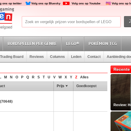
g ons op twitter
Volg ons op Bluesky
Volg ons op Youtube
Volg ons op 
BORDSPELLEN PER GENRE
LEGO®
POKÉMON TCG
Trading Board
Reviews
Columns
Leden
Contact
Aanbieding d
Recente 
L
M
N
O
P
Q
R
S
T
U
V
W
X
Y
Z
Alles
uct
Prijs
Goedkoopst
 (70648)
Review: He