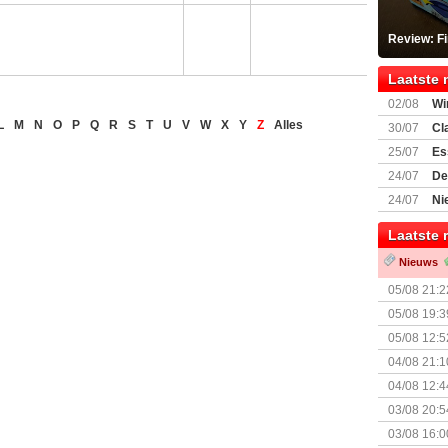
Review: F
Laatste 
02/08
Wi
L
M
N
O
P
Q
R
S
T
U
V
W
X
Y
Z
Alles
30/07
Cl
uitbreiding
25/07
Es
Boardgam
24/07
De
weekend v
24/07
Ni
Shipment
Laatste 
Nieuws
05/08 21:2
Nemesis Re
05/08 19:3
05/08 12:5
Prijsverla
04/08 21:1
04/08 12:4
+ nieuwe u
03/08 20:5
03/08 16:0