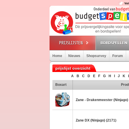
Vol
BORDSPELLEN
Home
Nieuws
Shopsurvey
Forum
prijslijst overzicht
A
B
C
D
E
F
G
H
I
J
K
Boxart
Prod
Zane - Drakenmeester (Ninjago)
Zane DX (Ninjago) (2171)