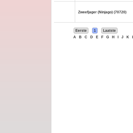
Zweefjager (Ninjago) (70720)
Eerste
1
Laatste
A
B
C
D
E
F
G
H
I
J
K