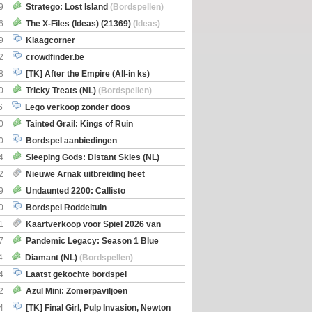
Boe
(Bordspellen)
9
Stratego: Lost Island
(Bordspellen)
6
The X-Files (Ideas) (21369)
(Ideas)
9
Klaagcorner
2
crowdfinder.be
8
[TK] After the Empire (All-in ks)
0
Tricky Treats (NL)
(Bordspellen)
6
Lego verkoop zonder doos
0
Tainted Grail: Kings of Ruin
ng: Wyrd Encounters
(Bordspellen)
0
Bordspel aanbiedingen
4
Sleeping Gods: Distant Skies (NL)
en)
2
Nieuwe Arnak uitbreiding heet
Shipments
9
Undaunted 2200: Callisto
en)
0
Bordspel Roddeltuin
1
Kaartverkoop voor Spiel 2026 van
7
Pandemic Legacy: Season 1 Blue
en)
4
Diamant (NL)
(Bordspellen)
4
Laatst gekochte bordspel
2
Azul Mini: Zomerpaviljoen
en)
4
[TK] Final Girl, Pulp Invasion, Newton