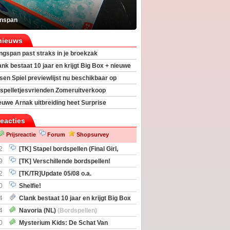
inspan
nieuws
ngspan past straks in je broekzak
ank bestaat 10 jaar en krijgt Big Box + nieuwe
sen Spiel previewlijst nu beschikbaar op
egeek
spelletjesvrienden Zomeruitverkoop
an start
euwe Arnak uitbreiding heet Surprise
s
reacties
Prijsreactie
Forum
Shopsurvey
2
[TK] Stapel bordspellen (Final Girl,
taliation, Zombicide Invader)
9
[TK] Verschillende bordspellen!
2
[TK/TR]Update 05/08 o.a.
gingen, Imperium Horizons, 20 Strong
0
Shelfie!
4
Clank bestaat 10 jaar en krijgt Big Box
itbreiding
4
Navoria (NL)
(Bordspellen)
0
Mysterium Kids: De Schat Van