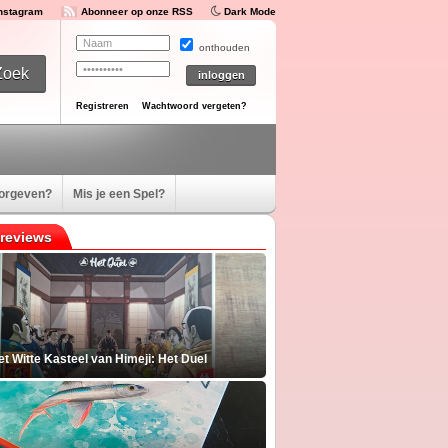
Instagram
Abonneer op onze RSS
Dark Mode
onthouden
Registreren
Wachtwoord vergeten?
oorgeven?
Mis je een Spel?
reviews
t Witte Kasteel van Himeji: Het Duel