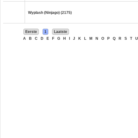
Wyplash (Ninjago) (2175)
Eerste
1
Laatste
A
B
C
D
E
F
G
H
I
J
K
L
M
N
O
P
Q
R
S
T
U