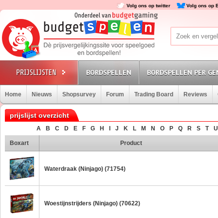
Volg ons op twitter
Volg ons op 
BORDSPELLEN
BORDSPELLEN PER GE
Home
Nieuws
Shopsurvey
Forum
Trading Board
Reviews
prijslijst overzicht
A
B
C
D
E
F
G
H
I
J
K
L
M
N
O
P
Q
R
S
T
U
Boxart
Product
Waterdraak (Ninjago) (71754)
Woestijnstrijders (Ninjago) (70622)