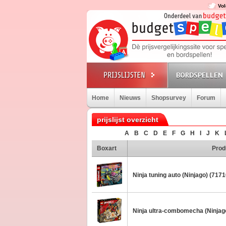
Vol
BORDSPELLEN
Home
Nieuws
Shopsurvey
Forum
prijslijst overzicht
A
B
C
D
E
F
G
H
I
J
K
Boxart
Prod
Ninja tuning auto (Ninjago) (7171
Ninja ultra-combomecha (Ninjag