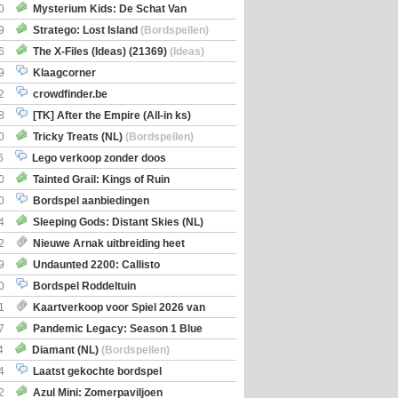
0
Mysterium Kids: De Schat Van
Boe
(Bordspellen)
9
Stratego: Lost Island
(Bordspellen)
6
The X-Files (Ideas) (21369)
(Ideas)
9
Klaagcorner
2
crowdfinder.be
8
[TK] After the Empire (All-in ks)
0
Tricky Treats (NL)
(Bordspellen)
6
Lego verkoop zonder doos
0
Tainted Grail: Kings of Ruin
ng: Wyrd Encounters
(Bordspellen)
0
Bordspel aanbiedingen
4
Sleeping Gods: Distant Skies (NL)
en)
2
Nieuwe Arnak uitbreiding heet
Shipments
9
Undaunted 2200: Callisto
en)
0
Bordspel Roddeltuin
1
Kaartverkoop voor Spiel 2026 van
7
Pandemic Legacy: Season 1 Blue
en)
4
Diamant (NL)
(Bordspellen)
4
Laatst gekochte bordspel
2
Azul Mini: Zomerpaviljoen