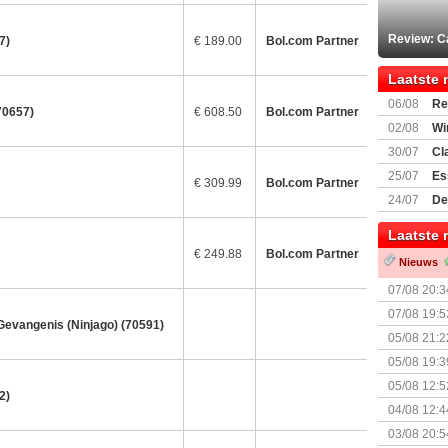
Review: C
7)
€ 189.00
Bol.com Partner
Laatste 
06/08
Re
70657)
€ 608.50
Bol.com Partner
Land
02/08
Wi
30/07
Cl
uitbreiding
25/07
Es
€ 309.99
Bol.com Partner
Boardgam
24/07
De
weekend v
Laatste 
€ 249.88
Bol.com Partner
Nieuws
07/08 20:3
07/08 19:5
Gevangenis (Ninjago) (70591)
05/08 21:2
Nemesis Re
05/08 19:3
05/08 12:5
2)
Prijsverla
04/08 12:4
+ nieuwe u
03/08 20:5