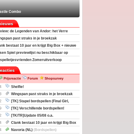
astle Combo
nieuws
view: de Legenden van Andor: het Verre
ngspan past straks in je broekzak
ank bestaat 10 jaar en krijgt Big Box + nieuwe
sen Spiel previewlijst nu beschikbaar op
egeek
spelletjesvrienden Zomeruitverkoop
an start
reacties
Prijsreactie
Forum
Shopsurvey
4
Shelfie!
3
Wingspan past straks in je broekzak
2
[TK] Stapel bordspellen (Final Girl,
taliation, Zombicide Invader)
9
[TK] Verschillende bordspellen!
2
[TK/TR]Update 05/08 o.a.
gingen, Imperium Horizons, 20 Strong
4
Clank bestaat 10 jaar en krijgt Big Box
itbreiding
4
Navoria (NL)
(Bordspellen)