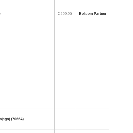
)
€ 299.95
Bol.com Partner
njago) (70664)