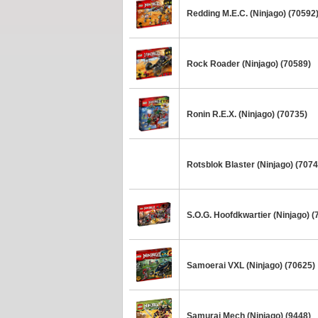
Redding M.E.C. (Ninjago) (70592
Rock Roader (Ninjago) (70589)
Ronin R.E.X. (Ninjago) (70735)
Rotsblok Blaster (Ninjago) (7074
S.O.G. Hoofdkwartier (Ninjago) (
Samoerai VXL (Ninjago) (70625)
Samurai Mech (Ninjago) (9448)