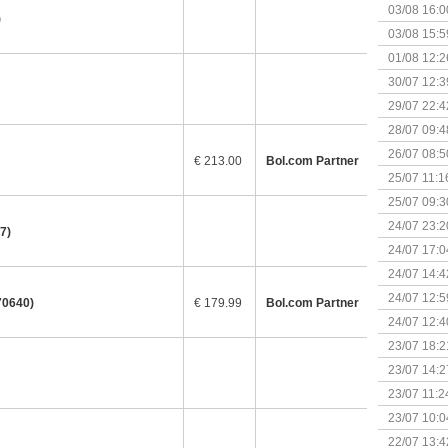
03/08 16:0
)
Kapitein 
03/08 15:5
01/08 12:2
30/07 12:3
29/07 22:4
28/07 09:4
26/07 08:5
€ 213.00
Bol.com Partner
25/07 11:1
25/07 09:3
Uitbreidi
24/07 23:2
7)
24/07 17:0
(Bordspell
24/07 14:4
Surprise 
24/07 12:5
70640)
€ 179.99
Bol.com Partner
(Bordspell
24/07 12:4
23/07 18:2
start
23/07 14:2
(Bordspell
23/07 11:2
23/07 10:0
22/07 13:4