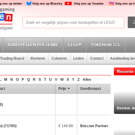
g ons op twitter
Volg ons op Bluesky
Volg ons op Youtube
Volg ons op 
BORDSPELLEN PER GENRE
LEGO®
POKÉMON TCG
Trading Board
Reviews
Columns
Leden
Contact
Aanbieding d
Recente 
L
M
N
O
P
Q
R
S
T
U
V
W
X
Y
Z
Alles
uct
Prijs
Goedkoopst
0)
Review: d
o) (71765)
€ 149.99
Bol.com Partner