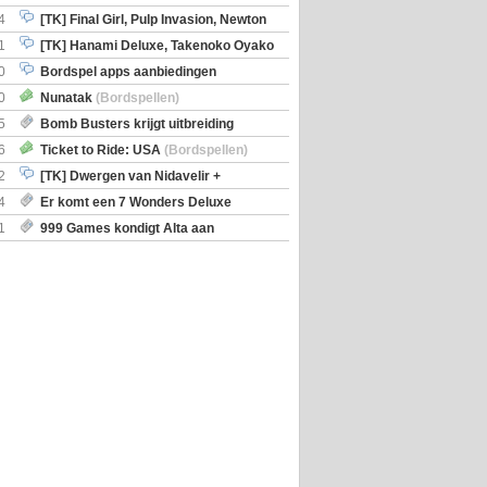
en)
4
[TK] Final Girl, Pulp Invasion, Newton
iscoveries
1
[TK] Hanami Deluxe, Takenoko Oyako
0
Bordspel apps aanbiedingen
0
Nunatak
(Bordspellen)
5
Bomb Busters krijgt uitbreiding
ro Kit
6
Ticket to Ride: USA
(Bordspellen)
2
[TK] Dwergen van Nidavelir +
Holmes Consulting Detective
4
Er komt een 7 Wonders Deluxe
ox
1
999 Games kondigt Alta aan