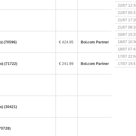
(Bordspell
22/07 12:3
& Great D
22/07 05:3
bigbox
21/07 17:2
21/07 08:1
20/07 15:2
genaamd P
18/07 10:3
o) (70596)
€ 424.95
Bol.com Partner
18/07 07:4
Sherlock 
17/07 22:0
Monsterb
o) (71722)
€ 241.99
Bol.com Partner
17/07 19:4
o) (30421)
(70728)