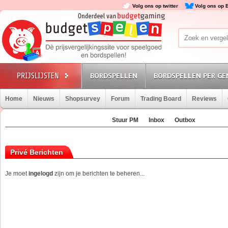
Volg ons op twitter
Volg ons op 
BORDSPELLEN
BORDSPELLEN PER GE
Home
Nieuws
Shopsurvey
Forum
Trading Board
Reviews
Stuur PM
Inbox
Outbox
Privé Berichten
Je moet
ingelogd
zijn om je berichten te beheren...