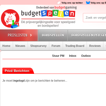
Volg ons op twitter
Volg ons op 
BORDSPELLEN
BORDSPELLEN PER GE
Home
Nieuws
Shopsurvey
Forum
Trading Board
Reviews
Stuur PM
Inbox
Outbox
Privé Berichten
Je moet
ingelogd
zijn om je berichten te beheren...