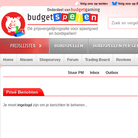
Volg ons op twitter
Volg ons op 
BORDSPELLEN
BORDSPELLEN PER GE
Home
Nieuws
Shopsurvey
Forum
Trading Board
Reviews
Stuur PM
Inbox
Outbox
Privé Berichten
Je moet
ingelogd
zijn om je berichten te beheren...