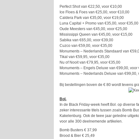
Perfect Shot van €22,50, voor €10,00
Ice Floes & Foes van €25,00, voor €10,00
Caldera Park van €35,00, voor €19,00
Luna Capital + Promo van €35,00, voor €35,0
Oude Meesters van €45,00, voor €25,00
Mississippi Queen van €45,00, voor €15,00
Sabika van €65,00, voor €39,00
Cuzco van €59,00, voor €35,00
Monuments – Nederlands Standaard van €59,0
Tikal van €59,95, voor €35,00
Nu of Nooit van €79,95, voor €35,00
Monuments – Engels Deluxe van €99,00, voor
Monuments – Nederlands Deluxe van €99,00, 
Bij bestellingen boven de € 80 wordt tevens gra
Bol.
In de Black Friday-week heeft Bol. op diverse fa
zeker interessante titels tussen zoals Bomb B
Kakelenburg. Ook de twee jaar geledne uitgek
voor alle 300 deelnemende artikelen.
Bomb Busters € 37,99
Brood & Bier € 25,49