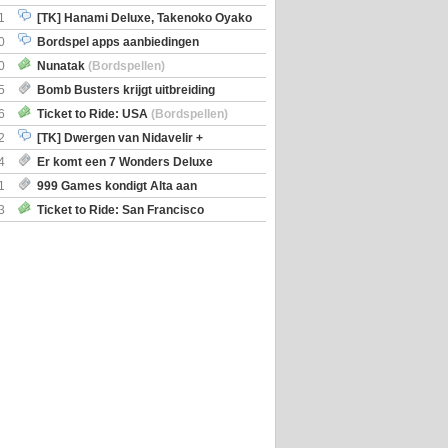
iscoveries
1
[TK] Hanami Deluxe, Takenoko Oyako
0
Bordspel apps aanbiedingen
0
Nunatak
(Bordspellen)
5
Bomb Busters krijgt uitbreiding
ro Kit
6
Ticket to Ride: USA
(Bordspellen)
2
[TK] Dwergen van Nidavelir +
Holmes Consulting Detective
4
Er komt een 7 Wonders Deluxe
ox
1
999 Games kondigt Alta aan
3
Ticket to Ride: San Francisco
en)