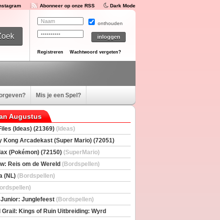
Instagram
Abonneer op onze RSS
Dark Mode
onthouden
Registreren
Wachtwoord vergeten?
oorgeven?
Mis je een Spel?
van Augustus
iles (Ideas) (21369)
(Ideas)
 Kong Arcadekast (Super Mario) (72051)
io)
ax (Pokémon) (72150)
(SuperMario)
w: Reis om de Wereld
(Bordspellen)
a (NL)
(Bordspellen)
ordspellen)
 Junior: Junglefeest
(Bordspellen)
 Grail: Kings of Ruin Uitbreiding: Wyrd