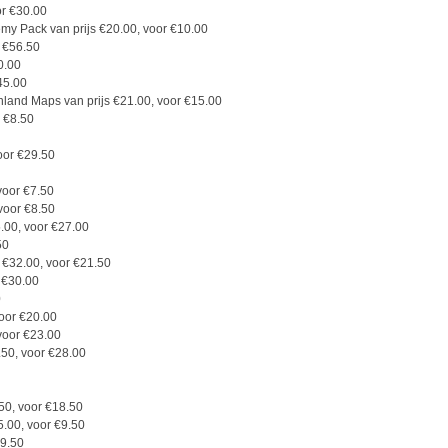
or €30.00
emy Pack van prijs €20.00, voor €10.00
r €56.50
0.00
45.00
land Maps van prijs €21.00, voor €15.00
r €8.50
oor €29.50
voor €7.50
 voor €8.50
.00, voor €27.00
50
s €32.00, voor €21.50
r €30.00
0
voor €20.00
voor €23.00
9.50, voor €28.00
50, voor €18.50
5.00, voor €9.50
€9.50