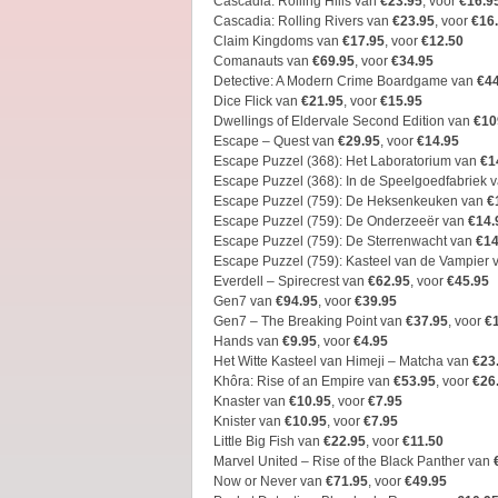
Cascadia: Rolling Hills van
€23.95
, voor
€16.9
Cascadia: Rolling Rivers van
€23.95
, voor
€16
Claim Kingdoms van
€17.95
, voor
€12.50
Comanauts van
€69.95
, voor
€34.95
Detective: A Modern Crime Boardgame van
€44
Dice Flick van
€21.95
, voor
€15.95
Dwellings of Eldervale Second Edition van
€10
Escape – Quest van
€29.95
, voor
€14.95
Escape Puzzel (368): Het Laboratorium van
€1
Escape Puzzel (368): In de Speelgoedfabriek 
Escape Puzzel (759): De Heksenkeuken van
€
Escape Puzzel (759): De Onderzeeër van
€14.
Escape Puzzel (759): De Sterrenwacht van
€14
Escape Puzzel (759): Kasteel van de Vampier
Everdell – Spirecrest van
€62.95
, voor
€45.95
Gen7 van
€94.95
, voor
€39.95
Gen7 – The Breaking Point van
€37.95
, voor
€
Hands van
€9.95
, voor
€4.95
Het Witte Kasteel van Himeji – Matcha van
€23
Khôra: Rise of an Empire van
€53.95
, voor
€26
Knaster van
€10.95
, voor
€7.95
Knister van
€10.95
, voor
€7.95
Little Big Fish van
€22.95
, voor
€11.50
Marvel United – Rise of the Black Panther van
Now or Never van
€71.95
, voor
€49.95