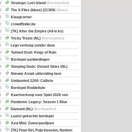
Boe
(Bordspellen)
9
Stratego: Lost Island
(Bordspellen)
6
The X-Files (Ideas) (21369)
(Ideas)
9
Klaagcorner
2
crowdfinder.be
8
[TK] After the Empire (All-in ks)
0
Tricky Treats (NL)
(Bordspellen)
6
Lego verkoop zonder doos
0
Tainted Grail: Kings of Ruin
ng: Wyrd Encounters
(Bordspellen)
0
Bordspel aanbiedingen
4
Sleeping Gods: Distant Skies (NL)
en)
2
Nieuwe Arnak uitbreiding heet
Shipments
9
Undaunted 2200: Callisto
en)
0
Bordspel Roddeltuin
1
Kaartverkoop voor Spiel 2026 van
7
Pandemic Legacy: Season 1 Blue
en)
4
Diamant (NL)
(Bordspellen)
4
Laatst gekochte bordspel
2
Azul Mini: Zomerpaviljoen
en)
4
[TK] Final Girl, Pulp Invasion, Newton