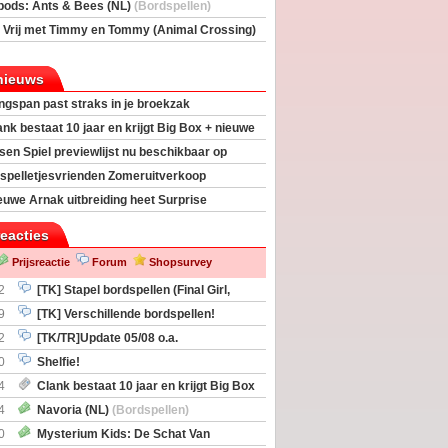
rs
(Bordspellen)
pods: Ants & Bees (NL)
(Bordspellen)
 Vrij met Timmy en Tommy (Animal Crossing)
deas)
nieuws
ngspan past straks in je broekzak
ank bestaat 10 jaar en krijgt Big Box + nieuwe
sen Spiel previewlijst nu beschikbaar op
egeek
spelletjesvrienden Zomeruitverkoop
an start
euwe Arnak uitbreiding heet Surprise
s
reacties
Prijsreactie
Forum
Shopsurvey
2
[TK] Stapel bordspellen (Final Girl,
taliation, Zombicide Invader)
9
[TK] Verschillende bordspellen!
2
[TK/TR]Update 05/08 o.a.
gingen, Imperium Horizons, 20 Strong
0
Shelfie!
4
Clank bestaat 10 jaar en krijgt Big Box
itbreiding
4
Navoria (NL)
(Bordspellen)
0
Mysterium Kids: De Schat Van