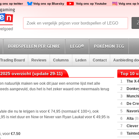
g ons op twitter
Volg ons op Bluesky
Volg ons op Youtube
Volg ons op 
BORDSPELLEN PER GENRE
LEGO®
POKÉMON TCG
Trading Board
Reviews
Columns
Leden
Contact
Aanbieding d
2025 overzicht (update 29-11)
Top 10 
1
The X-F
 en natuurlijk maken we ook dit jaar een enorme lijst met alle
2
Donkey
 steeds aangevuld, dus het is het zeker waard om meermaals terug
(SuperMar
.
3
Munchl
4
De Cre
5
Navori
Vale die nu te krijgen is voor € 74,95 (normaal € 100+), ook
95 is niet duur en Now or Never van Ryan Laukat voor € 49,95 is
6
Alta
(B
7
Clever
8
Tainted
5
, voor
€7.50