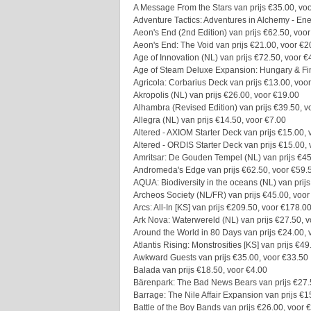
A Message From the Stars van prijs €35.00, vo
Adventure Tactics: Adventures in Alchemy - En
Aeon's End (2nd Edition) van prijs €62.50, voo
Aeon's End: The Void van prijs €21.00, voor €2
Age of Innovation (NL) van prijs €72.50, voor €
Age of Steam Deluxe Expansion: Hungary & Fin
Agricola: Corbarius Deck van prijs €13.00, voo
Akropolis (NL) van prijs €26.00, voor €19.00
Alhambra (Revised Edition) van prijs €39.50, v
Allegra (NL) van prijs €14.50, voor €7.00
Altered - AXIOM Starter Deck van prijs €15.00, 
Altered - ORDIS Starter Deck van prijs €15.00,
Amritsar: De Gouden Tempel (NL) van prijs €45
Andromeda's Edge van prijs €62.50, voor €59.
AQUA: Biodiversity in the oceans (NL) van prij
Archeos Society (NL/FR) van prijs €45.00, voo
Arcs: All-In [KS] van prijs €209.50, voor €178.0
Ark Nova: Waterwereld (NL) van prijs €27.50, 
Around the World in 80 Days van prijs €24.00, 
Atlantis Rising: Monstrosities [KS] van prijs €4
Awkward Guests van prijs €35.00, voor €33.50
Balada van prijs €18.50, voor €4.00
Bärenpark: The Bad News Bears van prijs €27.
Barrage: The Nile Affair Expansion van prijs €1
Battle of the Boy Bands van prijs €26.00, voor 