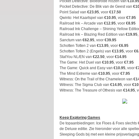
Pocket Detective: Bloedrode Rozen van
€10.9
Pocket Detective: De Blik van de Geest van
€10
Point Salad van
€23.95
, voor
€17.50
Qwinto: Het Kaartspel van
€10.95
, voor
€7.95
Railroad Ink – Arcade van
€12.95
, voor
€8.95
Railroad Ink Challenge – Shining Yellow Editi
Railroad Ink – Blazing Red Edition van
€19.95
Sanctum van
€62.95
, voor
€39.95
Schotten Totten 2 van
€13.95
, voor
€6.95
Schotten Totten 2 (Engels) van
€13.95
, voor
€6
StatYou NL/EN van
€22.50
, voor
€14.95
The Game: Het Duel van
€10.95
, voor
€7.95
The Game: Quick and Easy van
€10.95
, voor
€
The Mind Extreme van
€10.95
, voor
€7.95
Witness: On the Trail of the Chameleon van
€1
Witness: The Sigma Club van
€14.95
, voor
€10
Witness: The Treasure of Othesis van
€14.95
, 
Keep Exploring Games
De topaanbiedingen: Ice Floes & Foes slechts € 
de Deluxe editie. Zie hieronder voor alle spellen
Sleeping Gods bij met een kleine prijsverlaging