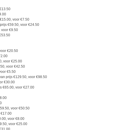
 €13.50
4.00
 €15.00, voor €7.50
prijs €59.50, voor €24.50
, voor €9.50
 €53.50
 voor €20.50
72.00
0, voor €25.00
.50, voor €42.50
voor €5.50
van prijs €129.50, voor €98.50
or €30.00
js €65.00, voor €27.00
28.00
00
 €59.50, voor €50.50
r €17.00
0.00, voor €8.00
9.50, voor €25.00
 €31.00