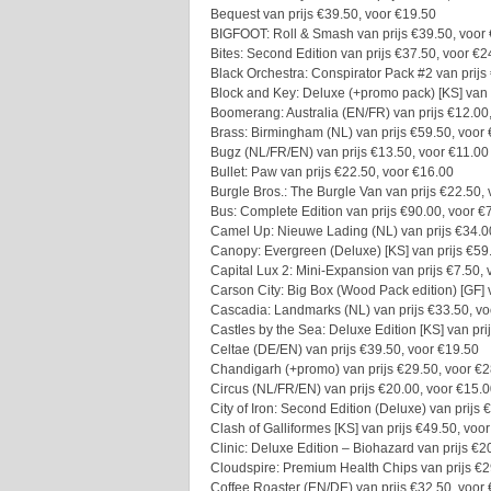
Bequest van prijs €39.50, voor €19.50
BIGFOOT: Roll & Smash van prijs €39.50, voor
Bites: Second Edition van prijs €37.50, voor €2
Black Orchestra: Conspirator Pack #2 van prijs
Block and Key: Deluxe (+promo pack) [KS] van 
Boomerang: Australia (EN/FR) van prijs €12.00
Brass: Birmingham (NL) van prijs €59.50, voor
Bugz (NL/FR/EN) van prijs €13.50, voor €11.00
Bullet: Paw van prijs €22.50, voor €16.00
Burgle Bros.: The Burgle Van van prijs €22.50,
Bus: Complete Edition van prijs €90.00, voor €
Camel Up: Nieuwe Lading (NL) van prijs €34.0
Canopy: Evergreen (Deluxe) [KS] van prijs €59
Capital Lux 2: Mini-Expansion van prijs €7.50, 
Carson City: Big Box (Wood Pack edition) [GF] 
Cascadia: Landmarks (NL) van prijs €33.50, vo
Castles by the Sea: Deluxe Edition [KS] van pri
Celtae (DE/EN) van prijs €39.50, voor €19.50
Chandigarh (+promo) van prijs €29.50, voor €
Circus (NL/FR/EN) van prijs €20.00, voor €15.
City of Iron: Second Edition (Deluxe) van prijs
Clash of Galliformes [KS] van prijs €49.50, voo
Clinic: Deluxe Edition – Biohazard van prijs €2
Cloudspire: Premium Health Chips van prijs €2
Coffee Roaster (EN/DE) van prijs €32.50, voor