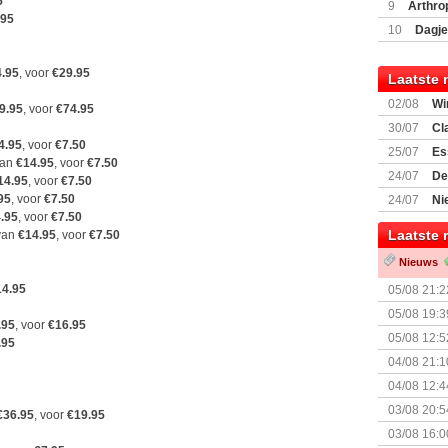
Encounte
5
9
Arthro
.95
10
Dagje
(77059)
(I
.95
, voor
€29.95
Laatste 
02/08
Wi
9.95
, voor
€74.95
30/07
Cl
4.95
, voor
€7.50
uitbreiding
25/07
Es
van
€14.95
, voor
€7.50
Boardgam
24/07
De
14.95
, voor
€7.50
weekend v
95
, voor
€7.50
24/07
Ni
.95
, voor
€7.50
Shipment
Laatste 
 van
€14.95
, voor
€7.50
Nieuws
14.95
05/08 21:2
Nemesis Re
05/08 19:3
.95
, voor
€16.95
05/08 12:5
.95
Prijsverla
04/08 21:1
04/08 12:4
+ nieuwe u
03/08 20:5
€36.95
, voor
€19.95
03/08 16:0