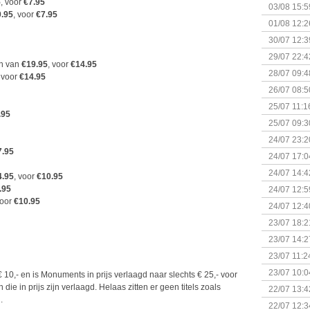
5
, voor
€7.95
Kapitein 
03/08 15:5
.95
, voor
€7.95
01/08 12:2
30/07 12:3
29/07 22:4
on van
€19.95
, voor
€14.95
28/07 09:4
, voor
€14.95
26/07 08:5
25/07 11:1
.95
25/07 09:3
Uitbreidi
24/07 23:2
7.95
24/07 17:0
(Bordspell
24/07 14:4
4.95
, voor
€10.95
Surprise 
.95
24/07 12:5
voor
€10.95
(Bordspell
24/07 12:4
23/07 18:2
start
23/07 14:2
(Bordspell
23/07 11:2
23/07 10:0
10,- en is Monuments in prijs verlaagd naar slechts € 25,- voor
 die in prijs zijn verlaagd. Helaas zitten er geen titels zoals
22/07 13:4
.
(Bordspell
22/07 12:3