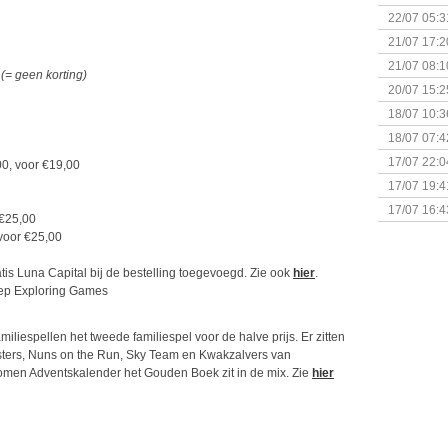
& Great D
22/07 05:3
bigbox
21/07 17:2
21/07 08:1
0
(= geen korting)
20/07 15:2
genaamd P
18/07 10:3
18/07 07:4
Sherlock 
17/07 22:0
0, voor €19,00
Monsterb
17/07 19:4
17/07 16:4
 €25,00
(Bordspell
voor €25,00
tis Luna Capital bij de bestelling toegevoegd. Zie ook
hier
.
miliespellen het tweede familiespel voor de halve prijs. Er zitten
usters, Nuns on the Run, Sky Team en Kwakzalvers van
omen Adventskalender het Gouden Boek zit in de mix. Zie
hier