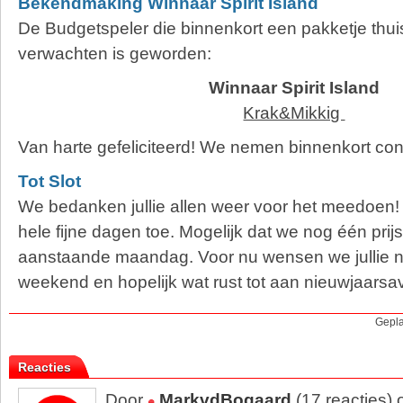
Bekendmaking Winnaar Spirit Island
De Budgetspeler die binnenkort een pakketje thu
verwachten is geworden:
Winnaar Spirit Island
Krak&Mikkig
Van harte gefeliciteerd! We nemen binnenkort cont
Tot Slot
We bedanken jullie allen weer voor het meedoen!
hele fijne dagen toe. Mogelijk dat we nog één pri
aanstaande maandag. Voor nu wensen we jullie no
weekend en hopelijk wat rust tot aan nieuwjaarsa
Gepla
Reacties
Door
MarkvdBogaard
(17 reacties)