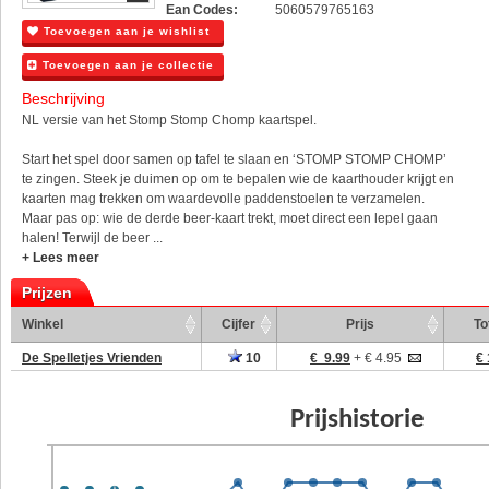
Ean Codes:
5060579765163
Toevoegen aan je wishlist
Toevoegen aan je collectie
Beschrijving
NL versie van het Stomp Stomp Chomp kaartspel.
Start het spel door samen op tafel te slaan en ‘STOMP STOMP CHOMP’
te zingen. Steek je duimen op om te bepalen wie de kaarthouder krijgt en
kaarten mag trekken om waardevolle paddenstoelen te verzamelen.
Maar pas op: wie de derde beer-kaart trekt, moet direct een lepel gaan
halen! Terwijl de beer ...
+ Lees meer
Prijzen
Winkel
Cijfer
Prijs
To
De Spelletjes Vrienden
10
€ 9.99
+ € 4.95
€ 