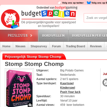
Volg ons op twitter
Volg ons op 
BORDSPELLEN
BORDSPELLEN PER GE
Home
Nieuws
Shopsurvey
Forum
Trading Board
Reviews
Prijsvergelijk Stomp Stomp Chomp
Stomp Stomp Chomp
Uitgever:
Big Potato Games
Jul
Taal:
Nederlands
Aantal spelers:
2 tot 5 spelers
Type bordspel:
Kaartspel
Kinderspel
Push Your luck
Speelduur:
30 minuten
Leeftijd:
Vanaf 10 jaar
Aantal views:
459 keer bekeken