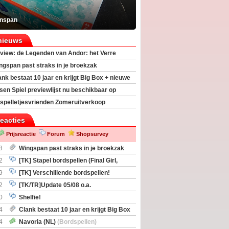
inspan
nieuws
view: de Legenden van Andor: het Verre
ngspan past straks in je broekzak
ank bestaat 10 jaar en krijgt Big Box + nieuwe
sen Spiel previewlijst nu beschikbaar op
egeek
spelletjesvrienden Zomeruitverkoop
an start
reacties
Prijsreactie
Forum
Shopsurvey
8
Wingspan past straks in je broekzak
2
[TK] Stapel bordspellen (Final Girl,
taliation, Zombicide Invader)
9
[TK] Verschillende bordspellen!
2
[TK/TR]Update 05/08 o.a.
gingen, Imperium Horizons, 20 Strong
0
Shelfie!
4
Clank bestaat 10 jaar en krijgt Big Box
itbreiding
4
Navoria (NL)
(Bordspellen)