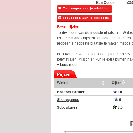
Ean Codes:
535
Toevoegen aan je wishlist
Toevoegen aan je collectie
Beschrijving
Tenby is één van de mooiste plaatsen in Wales m
lekker fish and chips en schitterende stranden.
probeer je het beste plaatsje te maken met de 
In jouw beurt voeg je terrassen, pieren en be
jouw straten. Misschien kun je extra punten hale
+ Lees meer
Prijzen
Winkel
Cijfer
Bol.com Partner
10
Sheepgames
9
Subcultures
8.5