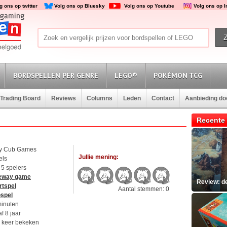
g ons op twitter
Volg ons op Bluesky
Volg ons op Youtube
Volg ons op 
BORDSPELLEN PER GENRE
LEGO®
POKÉMON TCG
Trading Board
Reviews
Columns
Leden
Contact
Aanbieding d
Recente 
y Cub Games
Jullie mening:
els
t 5 spelers
eway game
Review: d
rtspel
Aantal stemmen: 0
ospel
minuten
f 8 jaar
 keer bekeken