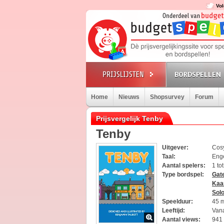
Vol
BORDSPELLEN
Home
Nieuws
Shopsurvey
Forum
Prijsvergelijk Tenby
Tenby
Uitgever:
Cos
Taal:
Eng
Aantal spelers:
1 to
Type bordspel:
Gat
Kaa
Sol
Speelduur:
45 
Leeftijd:
Vana
Aantal views:
941