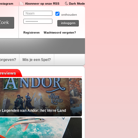
Instagram
Abonneer op onze RSS
Dark Mode
onthouden
Registreren
Wachtwoord vergeten?
oorgeven?
Mis je een Spel?
reviews
e Legenden van Andor: het Verre Land