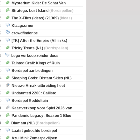
0
Mysterium Kids: De Schat Van
Boe
(Bordspellen)
9
Stratego: Lost Island
(Bordspellen)
6
The X-Files (Ideas) (21369)
(Ideas)
9
Klaagcorner
2
crowdfinder.be
8
[TK] After the Empire (All-in ks)
0
Tricky Treats (NL)
(Bordspellen)
6
Lego verkoop zonder doos
0
Tainted Grail: Kings of Ruin
ng: Wyrd Encounters
(Bordspellen)
0
Bordspel aanbiedingen
4
Sleeping Gods: Distant Skies (NL)
en)
2
Nieuwe Arnak uitbreiding heet
Shipments
9
Undaunted 2200: Callisto
en)
0
Bordspel Roddeltuin
1
Kaartverkoop voor Spiel 2026 van
7
Pandemic Legacy: Season 1 Blue
en)
4
Diamant (NL)
(Bordspellen)
4
Laatst gekochte bordspel
2
Azul Mini: Zomerpaviljoen