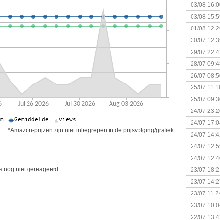
03/08 16:0
Kapitein 
03/08 15:5
01/08 12:2
30/07 12:3
29/07 22:4
28/07 09:4
26/07 08:5
25/07 11:1
25/07 09:3
Uitbreidi
24/07 23:2
24/07 17:0
*Amazon-prijzen zijn niet inbegrepen in de prijsvolging/grafiek
(Bordspell
24/07 14:4
Surprise 
24/07 12:5
(Bordspell
24/07 12:4
is nog niet gereageerd.
23/07 18:2
start
23/07 14:2
(Bordspell
23/07 11:2
23/07 10:0
22/07 13:4