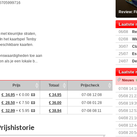
0705999716
Review: F
Laatste 
06/08
Re
et kleurrijke straten,
Land
 In het kaartspel Tenby
02/08
Wi
beschikbare kaarten.
30/07
Cl
uitbreiding
25/07
Es
zienswaardigheden toe aan
Boardgam
n als je een lokale b...
24/07
De
weekend v
Laatste 
Nieuws
Prijs
Totaal
Prijscheck
07/08 14:1
€ 34.95
+ € 0.00
€ 34.95
07-08 12:08
05/08 21:2
Nemesis Re
€ 28.50
+ € 7.50
€ 36.00
07-08 01:28
05/08 19:3
€ 32.99
+ € 5.95
€ 38.94
07-08 08:11
05/08 12:5
Prijsverla
04/08 21:1
04/08 12:4
+ nieuwe u
03/08 20:5