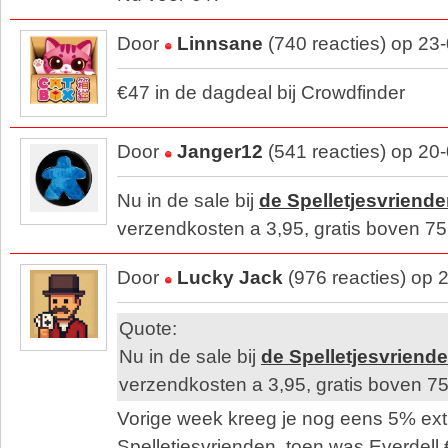
Door
Linnsane
(740 reacties) op 23
€47 in de dagdeal bij Crowdfinder
Door
Janger12
(541 reacties) op 20
Nu in de sale bij
de Spelletjesvriend
verzendkosten a 3,95, gratis boven 75
Door
Lucky Jack
(976 reacties) op 
Quote:
Nu in de sale bij
de Spelletjesvriend
verzendkosten a 3,95, gratis boven 75
Vorige week kreeg je nog eens 5% extra
Spelletjesvrienden, toen was Everdell