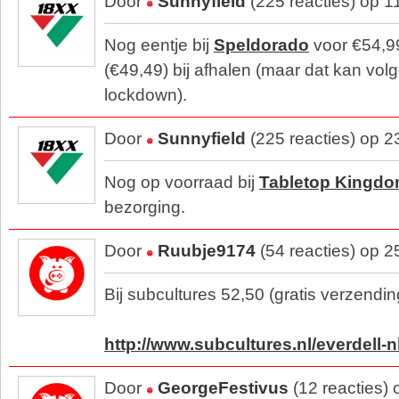
Door
Sunnyfield
(225 reacties) op 
Nog eentje bij
Speldorado
voor €54,9
(€49,49) bij afhalen (maar dat kan volg
lockdown).
Door
Sunnyfield
(225 reacties) op 
Nog op voorraad bij
Tabletop Kingd
bezorging.
Door
Ruubje9174
(54 reacties) op 
Bij subcultures 52,50 (gratis verzendin
http://www.subcultures.nl/everdell-n
Door
GeorgeFestivus
(12 reacties)