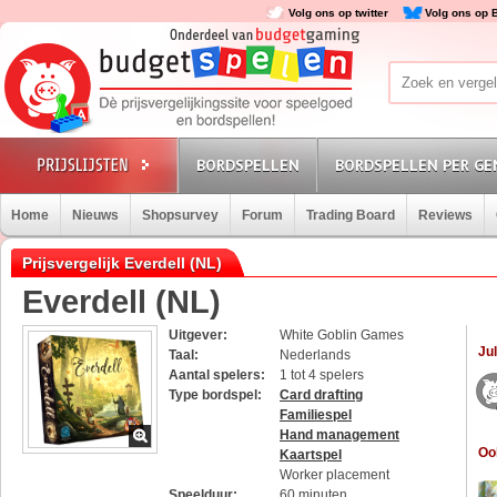
Volg ons op twitter
Volg ons op 
BORDSPELLEN
BORDSPELLEN PER GE
Home
Nieuws
Shopsurvey
Forum
Trading Board
Reviews
Prijsvergelijk Everdell (NL)
Everdell (NL)
Uitgever:
White Goblin Games
Jul
Taal:
Nederlands
Aantal spelers:
1 tot 4 spelers
Type bordspel:
Card drafting
Familiespel
Hand management
Oo
Kaartspel
Worker placement
Speelduur:
60 minuten