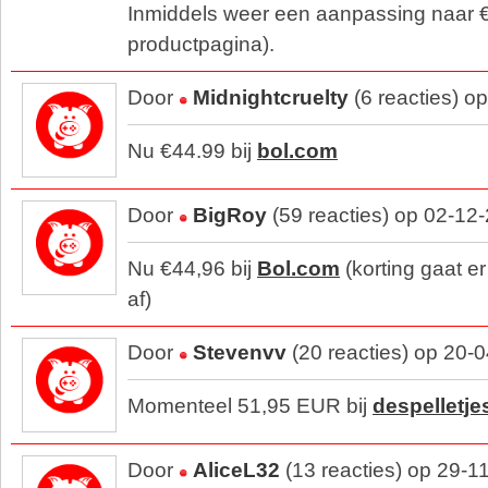
Inmiddels weer een aanpassing naar €
productpagina).
Door
Midnightcruelty
(6 reacties) o
Nu €44.99 bij
bol.com
Door
BigRoy
(59 reacties) op 02-12
Nu €44,96 bij
Bol.com
(korting gaat e
af)
Door
Stevenvv
(20 reacties) op 20-
Momenteel 51,95 EUR bij
despelletje
Door
AliceL32
(13 reacties) op 29-1