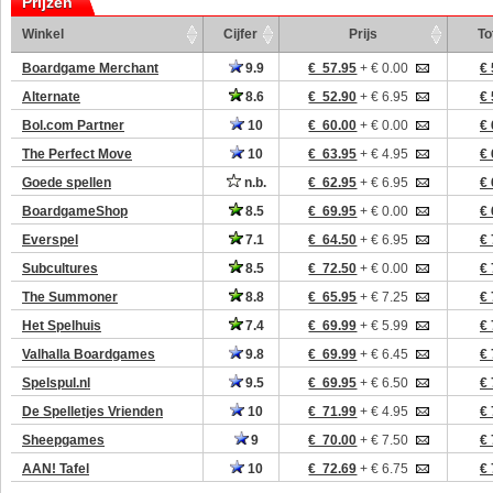
Prijzen
Winkel
Cijfer
Prijs
To
Boardgame Merchant
9.9
€ 57.95
+ € 0.00
€ 
Alternate
8.6
€ 52.90
+ € 6.95
€ 
Bol.com Partner
10
€ 60.00
+ € 0.00
€ 
The Perfect Move
10
€ 63.95
+ € 4.95
€ 
Goede spellen
n.b.
€ 62.95
+ € 6.95
€ 
BoardgameShop
8.5
€ 69.95
+ € 0.00
€ 
Everspel
7.1
€ 64.50
+ € 6.95
€ 
Subcultures
8.5
€ 72.50
+ € 0.00
€ 
The Summoner
8.8
€ 65.95
+ € 7.25
€ 
Het Spelhuis
7.4
€ 69.99
+ € 5.99
€ 
Valhalla Boardgames
9.8
€ 69.99
+ € 6.45
€ 
Spelspul.nl
9.5
€ 69.95
+ € 6.50
€ 
De Spelletjes Vrienden
10
€ 71.99
+ € 4.95
€ 
Sheepgames
9
€ 70.00
+ € 7.50
€ 
AAN! Tafel
10
€ 72.69
+ € 6.75
€ 