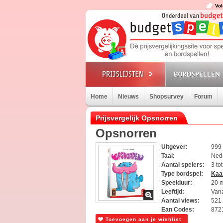
Vol
BORDSPELLEN
Home
Nieuws
Shopsurvey
Forum
Prijsvergelijk Opsnorren
Opsnorren
Uitgever:
999
Taal:
Ned
Aantal spelers:
3 to
Type bordspel:
Kaa
Speelduur:
20 
Leeftijd:
Vana
Aantal views:
521
Ean Codes:
872
Toevoegen aan je wishlist