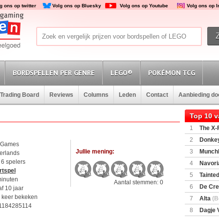
g ons op twitter
Volg ons op Bluesky
Volg ons op Youtube
Volg ons op 
BORDSPELLEN PER GENRE
LEGO®
POKÉMON TCG
Trading Board
Reviews
Columns
Leden
Contact
Aanbieding d
Top 10 
1
The X-F
2
Donkey
 Games
(SuperMar
Jullie mening:
3
Munchl
erlands
t 6 spelers
4
Navori
rtspel
5
Tainted
minuten
Aantal stemmen: 0
Encounte
6
De Cre
f 10 jaar
 keer bekeken
7
Alta
(B
1184285114
8
Dagje 