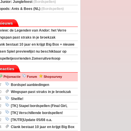
deas)
 Junior: Junglefeest
(Bordspellen)
opods: Ants & Bees (NL)
(Bordspellen)
nieuws
view: de Legenden van Andor: het Verre
ngspan past straks in je broekzak
ank bestaat 10 jaar en krijgt Big Box + nieuwe
sen Spiel previewlijst nu beschikbaar op
egeek
spelletjesvrienden Zomeruitverkoop
an start
reacties
Prijsreactie
Forum
Shopsurvey
7
Bordspel aanbiedingen
0
Wingspan past straks in je broekzak
4
Shelfie!
2
[TK] Stapel bordspellen (Final Girl,
taliation, Zombicide Invader)
9
[TK] Verschillende bordspellen!
2
[TK/TR]Update 05/08 o.a.
gingen, Imperium Horizons, 20 Strong
4
Clank bestaat 10 jaar en krijgt Big Box