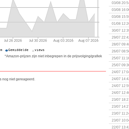
+ nieuwe u
03/08 20:5
03/08 16:0
Kapitein 
03/08 15:5
01/08 12:2
30/07 12:3
29/07 22:4
28/07 09:4
26/07 08:5
*Amazon-prijzen zijn niet inbegrepen in de prijsvolging/grafiek
25/07 11:1
25/07 09:3
Uitbreidi
24/07 17:0
(Bordspell
24/07 14:4
is nog niet gereageerd.
Surprise 
24/07 12:5
(Bordspell
24/07 12:4
23/07 18:2
start
23/07 14:2
(Bordspell
23/07 11:2
23/07 10:0
22/07 13:4