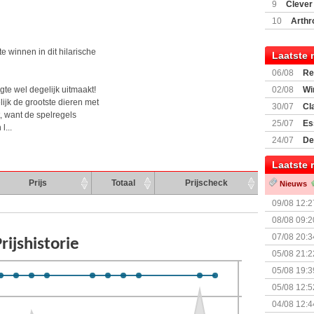
(77059)
(I
9
Clever
10
Arthr
e winnen in dit hilarische
Laatste 
06/08
Re
Land
gte wel degelijk uitmaakt!
02/08
Wi
ijk de grootste dieren met
30/07
Cl
t, want de spelregels
uitbreiding
25/07
Es
l...
Boardgam
24/07
De
weekend v
Laatste 
Prijs
Totaal
Prijscheck
Nieuws
09/08 12:2
08/08 09:2
07/08 20:3
05/08 21:2
Nemesis Re
05/08 19:3
05/08 12:5
Prijsverla
04/08 12:4