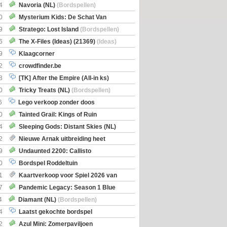
itbreiding
4
Navoria (NL)
(Bordspellen)
0
Mysterium Kids: De Schat Van
Boe
(Bordspellen)
9
Stratego: Lost Island
(Bordspellen)
6
The X-Files (Ideas) (21369)
(Ideas)
9
Klaagcorner
2
crowdfinder.be
8
[TK] After the Empire (All-in ks)
0
Tricky Treats (NL)
(Bordspellen)
6
Lego verkoop zonder doos
0
Tainted Grail: Kings of Ruin
ng: Wyrd Encounters
(Bordspellen)
4
Sleeping Gods: Distant Skies (NL)
en)
2
Nieuwe Arnak uitbreiding heet
Shipments
9
Undaunted 2200: Callisto
en)
0
Bordspel Roddeltuin
1
Kaartverkoop voor Spiel 2026 van
7
Pandemic Legacy: Season 1 Blue
en)
4
Diamant (NL)
(Bordspellen)
4
Laatst gekochte bordspel
2
Azul Mini: Zomerpaviljoen