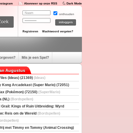
Instagram
Abonneer op onze RSS
Dark Mode
onthouden
Registreren
Wachtwoord vergeten?
oorgeven?
Mis je een Spel?
van Augustus
iles (Ideas) (21369)
(Ideas)
 Kong Arcadekast (Super Mario) (72051)
io)
ax (Pokémon) (72150)
(SuperMario)
a (NL)
(Bordspellen)
 Grail: Kings of Ruin Uitbreiding: Wyrd
rs
(Bordspellen)
w: Reis om de Wereld
(Bordspellen)
ordspellen)
Vrij met Timmy en Tommy (Animal Crossing)