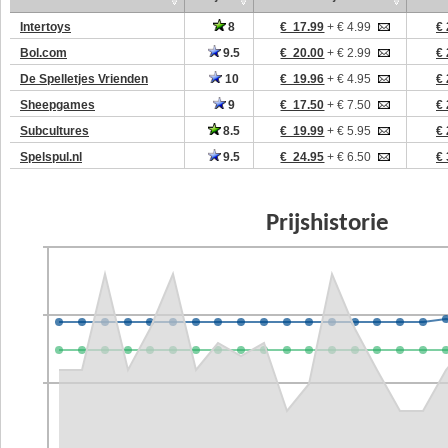
Intertoys
8
€ 17.99
+ € 4.99
€ 
Bol.com
9.5
€ 20.00
+ € 2.99
€ 
De Spelletjes Vrienden
10
€ 19.96
+ € 4.95
€ 
Sheepgames
9
€ 17.50
+ € 7.50
€ 
Subcultures
8.5
€ 19.99
+ € 5.95
€ 
Spelspul.nl
9.5
€ 24.95
+ € 6.50
€ 