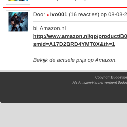
Door
Ivo001
(16 reacties) op 08-03-
bij Amazon.nl
http://www.amazon.nl/gp/product/B
smid=A17D2BRD4YMT0X&th=1
Bekijk de actuele prijs op Amazon.
Copyright Budgetsp
Als Amazon-Partner verdient Budge