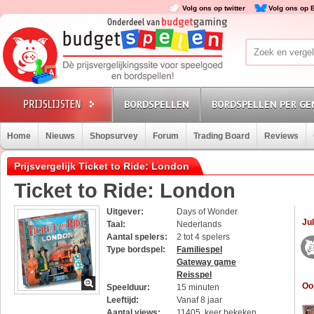
Volg ons op twitter
Volg ons op 
BORDSPELLEN
BORDSPELLEN PER GE
Home
Nieuws
Shopsurvey
Forum
Trading Board
Reviews
Prijsvergelijk Ticket to Ride: London
Ticket to Ride: London
Uitgever:
Days of Wonder
Jul
Taal:
Nederlands
Aantal spelers:
2 tot 4 spelers
Type bordspel:
Familiespel
Gateway game
Reisspel
Oo
Speelduur:
15 minuten
Leeftijd:
Vanaf 8 jaar
Aantal views:
11405 keer bekeken