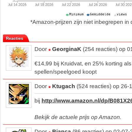
*Amazon-prijzen zijn niet inbegrepen in d
Reacties
Door
GeorginaK
(254 reacties) op 
€14,99 bij Kruidvat, en 25% korting als
spellen/speelgoed koopt
Door
Ktugach
(524 reacties) op 26-
bij
http://www.amazon.nl/dp/B081X
Bekijk de actuele prijs op Amazon.
Door
Bianca
(86 reacties) op 02-07